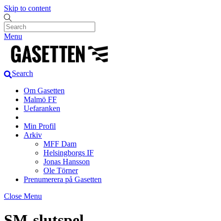
Skip to content
Menu
Search
Om Gasetten
Malmö FF
Uefaranken
Min Profil
Arkiv
MFF Dam
Helsingborgs IF
Jonas Hansson
Ole Törner
Prenumerera på Gasetten
Close Menu
SM-slutspel