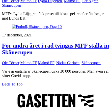
Ole Törner
Malmö FF
Lydia Liljegren
,
Malmö FF
,
Per Ågren
,
Skånecupen
MFF:s Lydia Liljegren fick priset till bästa spelare efter finalsegern
mot Lunds BK.
17 december, 2021
För andra året i rad tvingas MFF ställa in
Skånecupen
Ole Törner
Malmö FF
Malmö FF
,
Niclas Carlnén
,
Skånecupen
Varje år engagerar Skånecupen cirka 30 000 personer. Men även i år
sätter Covid stopp.
Back To Top