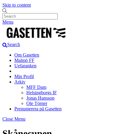
Skip to content
Menu
Search
Om Gasetten
Malmö FF
Uefaranken
Min Profil
Arkiv
MFF Dam
Helsingborgs IF
Jonas Hansson
Ole Törner
Prenumerera på Gasetten
Close Menu
Skånecupen