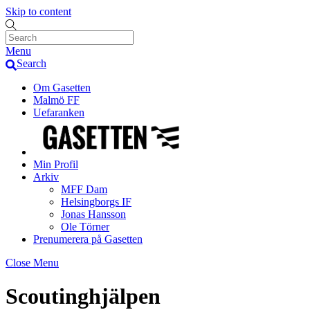
Skip to content
Menu
Search
Om Gasetten
Malmö FF
Uefaranken
Min Profil
Arkiv
MFF Dam
Helsingborgs IF
Jonas Hansson
Ole Törner
Prenumerera på Gasetten
Close Menu
Scoutinghjälpen