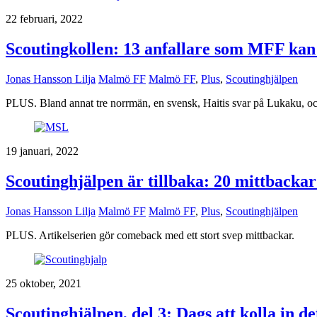
22 februari, 2022
Scoutingkollen: 13 anfallare som MFF kan 
Jonas Hansson Lilja
Malmö FF
Malmö FF
,
Plus
,
Scoutinghjälpen
PLUS. Bland annat tre norrmän, en svensk, Haitis svar på Lukaku, oc
19 januari, 2022
Scoutinghjälpen är tillbaka: 20 mittbacka
Jonas Hansson Lilja
Malmö FF
Malmö FF
,
Plus
,
Scoutinghjälpen
PLUS. Artikelserien gör comeback med ett stort svep mittbackar.
25 oktober, 2021
Scoutinghjälpen, del 3: Dags att kolla in de