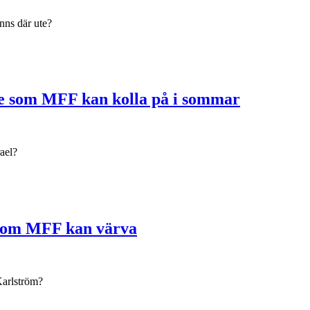
nns där ute?
are som MFF kan kolla på i sommar
ael?
e som MFF kan värva
Karlström?