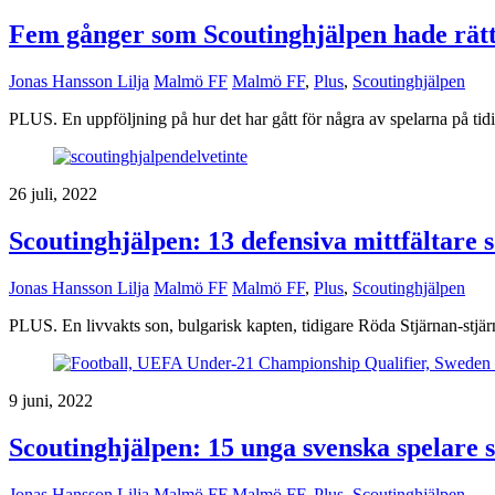
Fem gånger som Scoutinghjälpen hade rätt
Jonas Hansson Lilja
Malmö FF
Malmö FF
,
Plus
,
Scoutinghjälpen
PLUS. En uppföljning på hur det har gått för några av spelarna på tidig
26 juli, 2022
Scoutinghjälpen: 13 defensiva mittfältare 
Jonas Hansson Lilja
Malmö FF
Malmö FF
,
Plus
,
Scoutinghjälpen
PLUS. En livvakts son, bulgarisk kapten, tidigare Röda Stjärnan-stjärn
9 juni, 2022
Scoutinghjälpen: 15 unga svenska spelare 
Jonas Hansson Lilja
Malmö FF
Malmö FF
,
Plus
,
Scoutinghjälpen