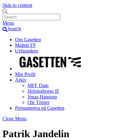
Skip to content
Menu
Search
Om Gasetten
Malmö FF
Uefaranken
Min Profil
Arkiv
MFF Dam
Helsingborgs IF
Jonas Hansson
Ole Törner
Prenumerera på Gasetten
Close Menu
Patrik Jandelin