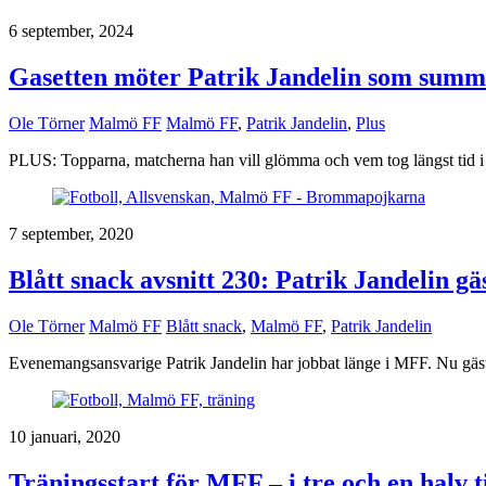
6 september, 2024
Gasetten möter Patrik Jandelin som sum
Ole Törner
Malmö FF
Malmö FF
,
Patrik Jandelin
,
Plus
PLUS: Topparna, matcherna han vill glömma och vem tog längst tid i
7 september, 2020
Blått snack avsnitt 230: Patrik Jandelin g
Ole Törner
Malmö FF
Blått snack
,
Malmö FF
,
Patrik Jandelin
Evenemangsansvarige Patrik Jandelin har jobbat länge i MFF. Nu gäst
10 januari, 2020
Träningsstart för MFF – i tre och en halv 