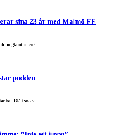
merar sina 23 år med Malmö FF
 dopingkontrollen?
ästar podden
ar han Blått snack.
timme: ”Inte ett jippo”