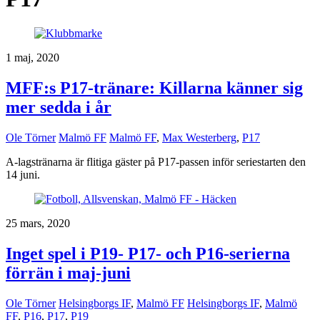
1 maj, 2020
MFF:s P17-tränare: Killarna känner sig
mer sedda i år
Ole Törner
Malmö FF
Malmö FF
,
Max Westerberg
,
P17
A-lagstränarna är flitiga gäster på P17-passen inför seriestarten den
14 juni.
25 mars, 2020
Inget spel i P19- P17- och P16-serierna
förrän i maj-juni
Ole Törner
Helsingborgs IF
,
Malmö FF
Helsingborgs IF
,
Malmö
FF
,
P16
,
P17
,
P19