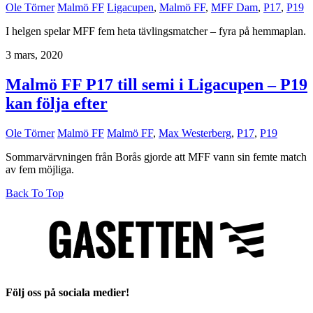
Ole Törner
Malmö FF
Ligacupen
,
Malmö FF
,
MFF Dam
,
P17
,
P19
I helgen spelar MFF fem heta tävlingsmatcher – fyra på hemmaplan.
3 mars, 2020
Malmö FF P17 till semi i Ligacupen – P19
kan följa efter
Ole Törner
Malmö FF
Malmö FF
,
Max Westerberg
,
P17
,
P19
Sommarvärvningen från Borås gjorde att MFF vann sin femte match
av fem möjliga.
Back To Top
Följ oss på sociala medier!