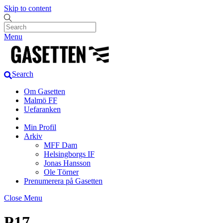
Skip to content
Menu
Search
Om Gasetten
Malmö FF
Uefaranken
Min Profil
Arkiv
MFF Dam
Helsingborgs IF
Jonas Hansson
Ole Törner
Prenumerera på Gasetten
Close Menu
P17