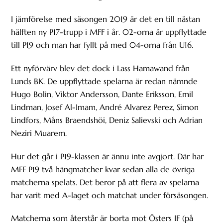
I jämförelse med säsongen 2019 är det en till nästan
hälften ny P17-trupp i MFF i år. 02-orna är uppflyttade
till P19 och man har fyllt på med 04-orna från U16.
Ett nyförvärv blev det dock i Lass Hamawand från
Lunds BK. De uppflyttade spelarna är redan nämnde
Hugo Bolin, Viktor Andersson, Dante Eriksson, Emil
Lindman, Josef Al-Imam, André Alvarez Perez, Simon
Lindfors, Måns Braendshöi, Deniz Salievski och Adrian
Neziri Muarem.
Hur det går i P19-klassen är ännu inte avgjort. Där har
MFF P19 två hängmatcher kvar sedan alla de övriga
matcherna spelats. Det beror på att flera av spelarna
har varit med A-laget och matchat under försäsongen.
Matcherna som återstår är borta mot Östers IF (på