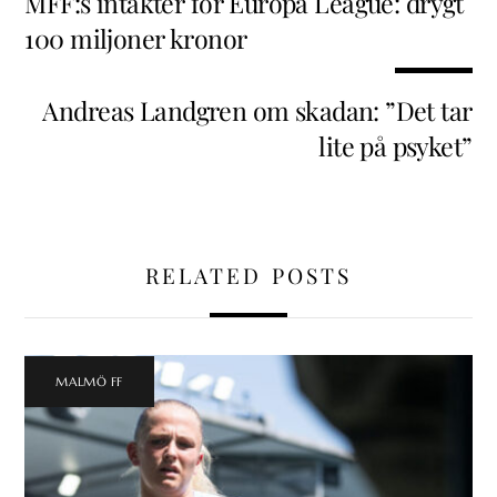
MFF:s intäkter för Europa League: drygt
100 miljoner kronor
Andreas Landgren om skadan: ”Det tar
lite på psyket”
RELATED POSTS
MALMÖ FF