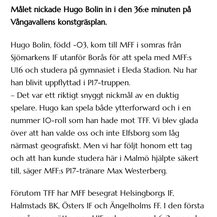
Målet nickade Hugo Bolin in i den 36:e minuten på
Vångavallens konstgräsplan.
Hugo Bolin, född -03, kom till MFF i somras från
Sjömarkens IF utanför Borås för att spela med MFF:s
U16 och studera på gymnasiet i Eleda Stadion. Nu har
han blivit uppflyttad i P17-truppen.
– Det var ett riktigt snyggt nickmål av en duktig
spelare. Hugo kan spela både ytterforward och i en
nummer 10-roll som han hade mot TFF. Vi blev glada
över att han valde oss och inte Elfsborg som låg
närmast geografiskt. Men vi har följt honom ett tag
och att han kunde studera här i Malmö hjälpte säkert
till, säger MFF:s P17-tränare Max Westerberg.
Förutom TFF har MFF besegrat Helsingborgs IF,
Halmstads BK, Östers IF och Ängelholms FF. I den första