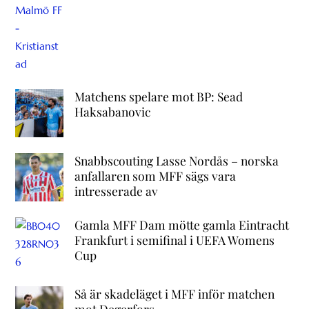
Matchens spelare mot BP: Sead
Haksabanovic
Snabbscouting Lasse Nordås – norska
anfallaren som MFF sägs vara
intresserade av
Gamla MFF Dam mötte gamla Eintracht
Frankfurt i semifinal i UEFA Womens
Cup
Så är skadeläget i MFF inför matchen
mot Degerfors