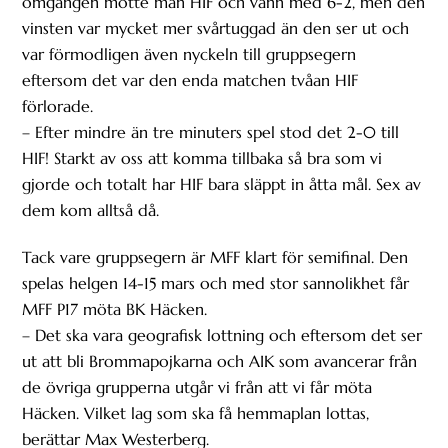
omgången mötte man HIF och vann med 6-2, men den
vinsten var mycket mer svårtuggad än den ser ut och
var förmodligen även nyckeln till gruppsegern
eftersom det var den enda matchen tvåan HIF
förlorade.
– Efter mindre än tre minuters spel stod det 2-0 till
HIF! Starkt av oss att komma tillbaka så bra som vi
gjorde och totalt har HIF bara släppt in åtta mål. Sex av
dem kom alltså då.
Tack vare gruppsegern är MFF klart för semifinal. Den
spelas helgen 14-15 mars och med stor sannolikhet får
MFF P17 möta BK Häcken.
– Det ska vara geografisk lottning och eftersom det ser
ut att bli Brommapojkarna och AIK som avancerar från
de övriga grupperna utgår vi från att vi får möta
Häcken. Vilket lag som ska få hemmaplan lottas,
berättar Max Westerberg.