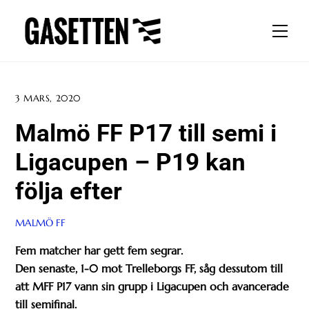
Skip
to
Men
content
3 MARS, 2020
Malmö FF P17 till semi i
Ligacupen – P19 kan
följa efter
MALMÖ FF
Fem matcher har gett fem segrar.
Den senaste, 1-0 mot Trelleborgs FF, såg dessutom till
att MFF P17 vann sin grupp i Ligacupen och avancerade
till semifinal.