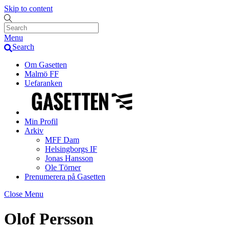
Skip to content
Menu
Search
Om Gasetten
Malmö FF
Uefaranken
Min Profil
Arkiv
MFF Dam
Helsingborgs IF
Jonas Hansson
Ole Törner
Prenumerera på Gasetten
Close Menu
Olof Persson