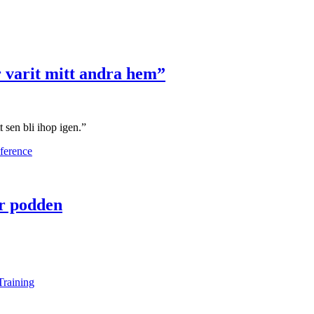
 varit mitt andra hem”
t sen bli ihop igen.”
ar podden