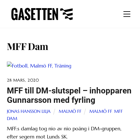
Skip
to
Men
content
MFF Dam
28 MARS, 2020
MFF till DM-slutspel – inhopparen
Gunnarsson med fyrling
JONAS HANSSON LILJA
MALMÖ FF
MALMÖ FF
,
MFF
DAM
MFF:s damlag tog nio av nio poäng i DM-gruppen,
efter segern mot Lunds SK.