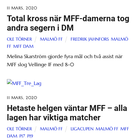
11 MARS, 2020
Total kross när MFF-damerna tog
andra segern i DM
OLE TÖRNER
MALMÖ FF
FREDRIK JAHNFORS
,
MALMÖ
FF
,
MFF DAM
Melina Skarström gjorde fyra mål och två assist när
MFF slog Vellinge IF med 8-0
11 MARS, 2020
Hetaste helgen väntar MFF – alla
lagen har viktiga matcher
OLE TÖRNER
MALMÖ FF
LIGACUPEN
,
MALMÖ FF
,
MFF
DAM
,
P17
,
P19