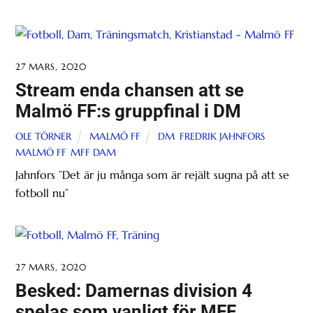
27 MARS, 2020
Stream enda chansen att se
Malmö FF:s gruppfinal i DM
OLE TÖRNER
MALMÖ FF
DM
,
FREDRIK JAHNFORS
,
MALMÖ FF
,
MFF DAM
Jahnfors ”Det är ju många som är rejält sugna på att se
fotboll nu”
27 MARS, 2020
Besked: Damernas division 4
spelas som vanligt för MFF