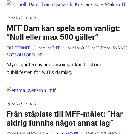
17 MARS, 2020
MFF Dam kan spela som vanligt:
”Noll eller max 500 gäller”
OLE TÖRNER
MALMÖ FF
MALMÖ FF
,
MFF DAM
,
SKÅNES
FOTBOLLFÖRBUND
Myndigheternas begränsningar kan förstöra
publikfesten för MFF:s damlag.
15 MARS, 2020
Från ståplats till MFF-målet: ”Har
aldrig funnits något annat lag”
JONAS HANSSON LILJA
MALMÖ FF
EMMA SVENSSON
,