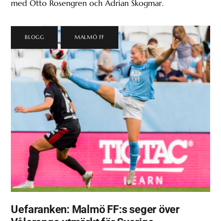
med Otto Rosengren och Adrian Skogmar.
BLOGG
,
MALMÖ FF
Uefaranken: Malmö FF:s seger över