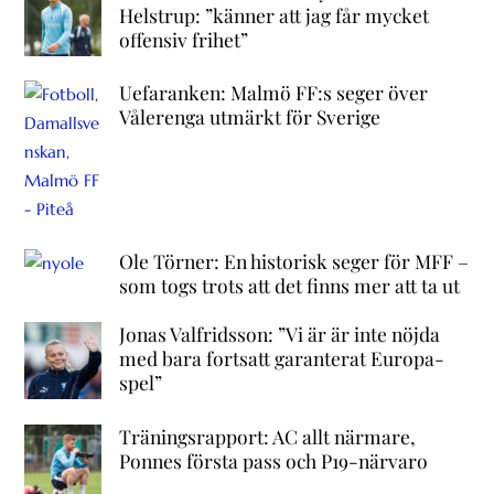
Helstrup: ”känner att jag får mycket
offensiv frihet”
Uefaranken: Malmö FF:s seger över
Vålerenga utmärkt för Sverige
Ole Törner: En historisk seger för MFF –
som togs trots att det finns mer att ta ut
Jonas Valfridsson: ”Vi är är inte nöjda
med bara fortsatt garanterat Europa-
spel”
Träningsrapport: AC allt närmare,
Ponnes första pass och P19-närvaro