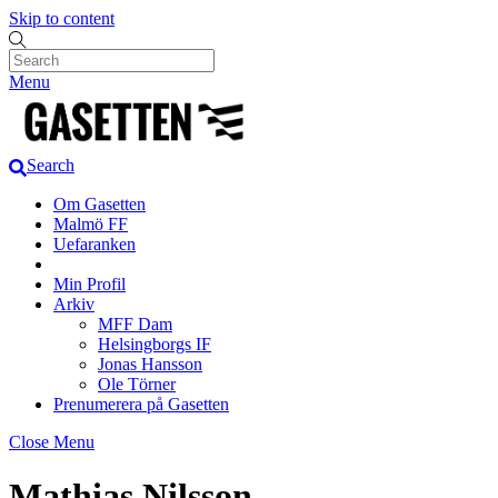
Skip to content
Menu
Search
Om Gasetten
Malmö FF
Uefaranken
Min Profil
Arkiv
MFF Dam
Helsingborgs IF
Jonas Hansson
Ole Törner
Prenumerera på Gasetten
Close Menu
Mathias Nilsson