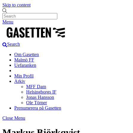
Skip to content
Menu
Search
Om Gasetten
Malmö FF
Uefaranken
Min Profil
Arkiv
MFF Dam
Helsingborgs IF
Jonas Hansson
Ole Törner
Prenumerera på Gasetten
Close Menu
Markus Björkqvist