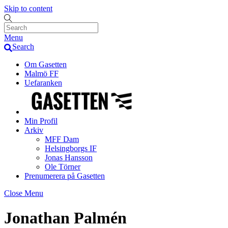
Skip to content
Menu
Search
Om Gasetten
Malmö FF
Uefaranken
Min Profil
Arkiv
MFF Dam
Helsingborgs IF
Jonas Hansson
Ole Törner
Prenumerera på Gasetten
Close Menu
Jonathan Palmén