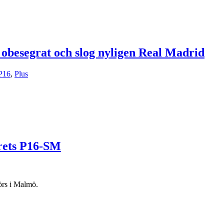
 obesegrat och slog nyligen Real Madrid
P16
,
Plus
årets P16-SM
örs i Malmö.