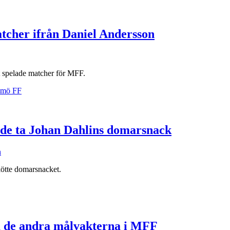
atcher ifrån Daniel Andersson
t spelade matcher för MFF.
unde ta Johan Dahlins domarsnack
n
tte domarsnacket.
la de andra målvakterna i MFF