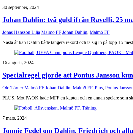
30 september, 2024
Johan Dahlin: två guld ifrån Ravelli, 25 m
Jonas Hansson Lilja
Malmö FF
Johan Dahlin
,
Malmö FF
Nästa år kan Dahlin både tangera rekord och ta sig in på topp-15 mes
16 augusti, 2024
Specialregel gjorde att Pontus Jansson k
Ole Törner
Malmö FF
Johan Dahlin
,
Malmö FF
,
Plus
,
Pontus Jansso
PLUS. Mot PAOK hade MFF en kapten och en annan spelare som skö
7 mars, 2024
Jonnie Fedel om Dahlin, Friedrich och al