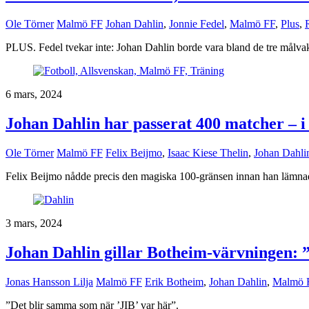
Ole Törner
Malmö FF
Johan Dahlin
,
Jonnie Fedel
,
Malmö FF
,
Plus
,
PLUS. Fedel tvekar inte: Johan Dahlin borde vara bland de tre målvakt
6 mars, 2024
Johan Dahlin har passerat 400 matcher – i 
Ole Törner
Malmö FF
Felix Beijmo
,
Isaac Kiese Thelin
,
Johan Dahli
Felix Beijmo nådde precis den magiska 100-gränsen innan han lämna
3 mars, 2024
Johan Dahlin gillar Botheim-värvningen: 
Jonas Hansson Lilja
Malmö FF
Erik Botheim
,
Johan Dahlin
,
Malmö 
”Det blir samma som när ’JIB’ var här”.