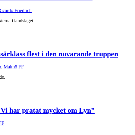
Ricardo Friedrich
erna i landslaget.
särklass flest i den nuvarande truppen
n
,
Malmö FF
de.
”Vi har pratat mycket om Lyn”
FF