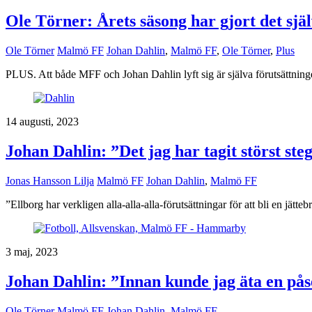
Ole Törner: Årets säsong har gjort det sjä
Ole Törner
Malmö FF
Johan Dahlin
,
Malmö FF
,
Ole Törner
,
Plus
PLUS. Att både MFF och Johan Dahlin lyft sig är själva förutsättninge
14 augusti, 2023
Johan Dahlin: ”Det jag har tagit störst ste
Jonas Hansson Lilja
Malmö FF
Johan Dahlin
,
Malmö FF
”Ellborg har verkligen alla-alla-alla-förutsättningar för att bli en jätte
3 maj, 2023
Johan Dahlin: ”Innan kunde jag äta en påse
Ole Törner
Malmö FF
Johan Dahlin
,
Malmö FF