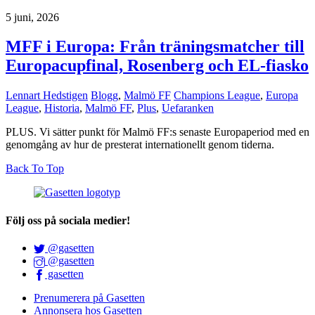
5 juni, 2026
MFF i Europa: Från träningsmatcher till
Europacupfinal, Rosenberg och EL-fiasko
Lennart Hedstigen
Blogg
,
Malmö FF
Champions League
,
Europa
League
,
Historia
,
Malmö FF
,
Plus
,
Uefaranken
PLUS. Vi sätter punkt för Malmö FF:s senaste Europaperiod med en
genomgång av hur de presterat internationellt genom tiderna.
Back To Top
Följ oss på sociala medier!
@gasetten
@gasetten
gasetten
Prenumerera på Gasetten
Annonsera hos Gasetten