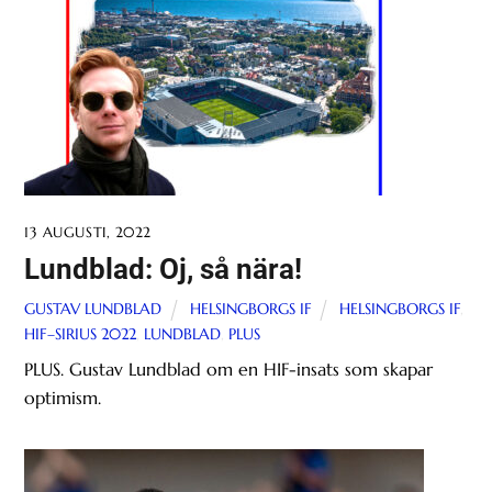
13 AUGUSTI, 2022
Lundblad: Oj, så nära!
GUSTAV LUNDBLAD
HELSINGBORGS IF
HELSINGBORGS IF
,
HIF–SIRIUS 2022
,
LUNDBLAD
,
PLUS
PLUS. Gustav Lundblad om en HIF-insats som skapar
optimism.