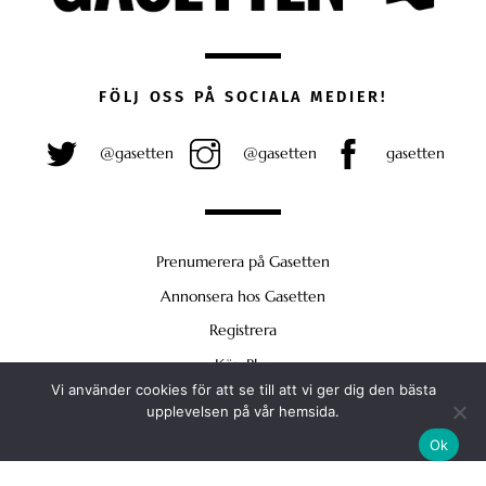
FÖLJ OSS PÅ SOCIALA MEDIER!
@gasetten
@gasetten
gasetten
Prenumerera på Gasetten
Annonsera hos Gasetten
Registrera
Köp Plus
Vi använder cookies för att se till att vi ger dig den bästa
Back
upplevelsen på vår hemsida.
To
Ok
Top