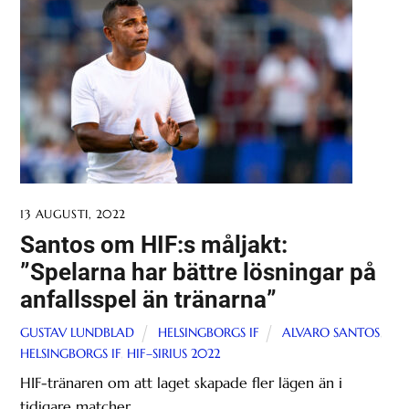
13 AUGUSTI, 2022
Santos om HIF:s måljakt:
”Spelarna har bättre lösningar på
anfallsspel än tränarna”
GUSTAV LUNDBLAD
HELSINGBORGS IF
ALVARO SANTOS
,
HELSINGBORGS IF
,
HIF–SIRIUS 2022
HIF-tränaren om att laget skapade fler lägen än i
tidigare matcher.