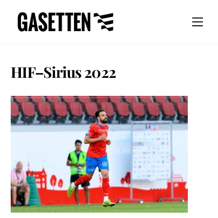
Skip
to
Men
content
HIF–Sirius 2022