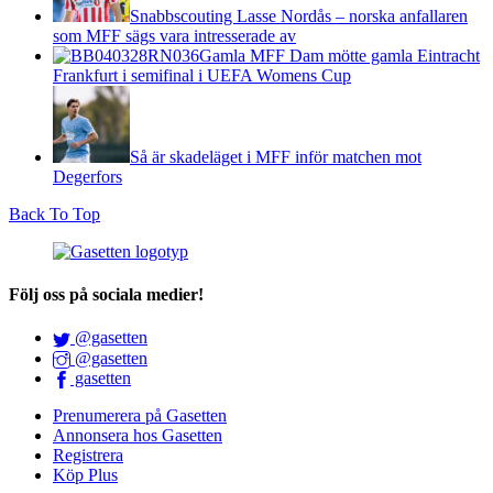
Snabbscouting Lasse Nordås – norska anfallaren
som MFF sägs vara intresserade av
Gamla MFF Dam mötte gamla Eintracht
Frankfurt i semifinal i UEFA Womens Cup
Så är skadeläget i MFF inför matchen mot
Degerfors
Back To Top
Följ oss på sociala medier!
@gasetten
@gasetten
gasetten
Prenumerera på Gasetten
Annonsera hos Gasetten
Registrera
Köp Plus