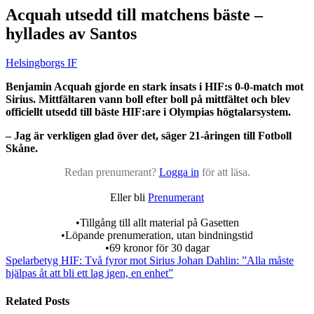
Acquah utsedd till matchens bäste –
hyllades av Santos
Helsingborgs IF
Benjamin Acquah gjorde en stark insats i HIF:s 0-0-match mot
Sirius. Mittfältaren vann boll efter boll på mittfältet och blev
officiellt utsedd till bäste HIF:are i Olympias högtalarsystem.
– Jag är verkligen glad över det, säger 21-åringen till Fotboll
Skåne.
Redan prenumerant?
Logga in
för att läsa.
Eller bli
Prenumerant
•Tillgång till allt material på Gasetten
•Löpande prenumeration, utan bindningstid
•69 kronor för 30 dagar
Spelarbetyg HIF: Två fyror mot Sirius
Johan Dahlin: ”Alla måste
hjälpas åt att bli ett lag igen, en enhet”
Related Posts