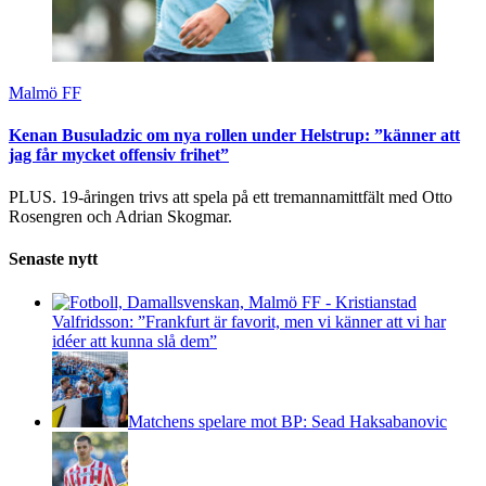
Malmö FF
Kenan Busuladzic om nya rollen under Helstrup: ”känner att
jag får mycket offensiv frihet”
PLUS. 19-åringen trivs att spela på ett tremannamittfält med Otto
Rosengren och Adrian Skogmar.
Senaste nytt
Valfridsson: ”Frankfurt är favorit, men vi känner att vi har
idéer att kunna slå dem”
Matchens spelare mot BP: Sead Haksabanovic