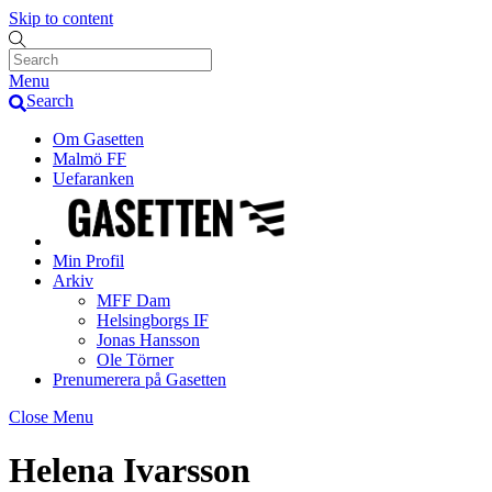
Skip to content
Menu
Search
Om Gasetten
Malmö FF
Uefaranken
Min Profil
Arkiv
MFF Dam
Helsingborgs IF
Jonas Hansson
Ole Törner
Prenumerera på Gasetten
Close Menu
Helena Ivarsson