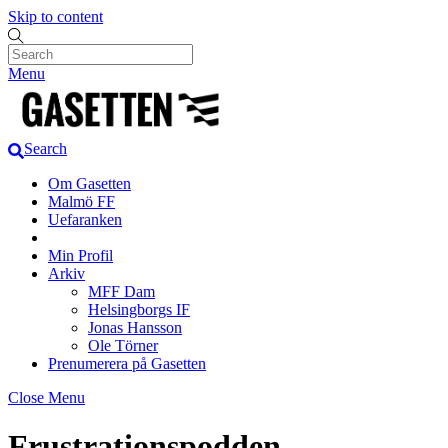
Skip to content
Menu
Search
Om Gasetten
Malmö FF
Uefaranken
Min Profil
Arkiv
MFF Dam
Helsingborgs IF
Jonas Hansson
Ole Törner
Prenumerera på Gasetten
Close Menu
Frustrationspodden