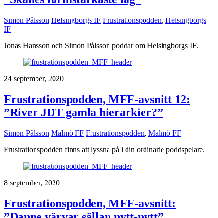
Simon Pålsson
Helsingborgs IF
Frustrationspodden
,
Helsingborgs
IF
Jonas Hansson och Simon Pålsson poddar om Helsingborgs IF.
24 september, 2020
Frustrationspodden, MFF-avsnitt 12:
”River JDT gamla hierarkier?”
Simon Pålsson
Malmö FF
Frustrationspodden
,
Malmö FF
Frustrationspodden finns att lyssna på i din ordinarie poddspelare.
8 september, 2020
Frustrationspodden, MFF-avsnitt:
”Danne värvar sällan nytt-nytt”