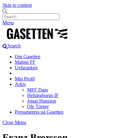
Skip to content
Menu
Search
Om Gasetten
Malmö FF
Uefaranken
Min Profil
Arkiv
MFF Dam
Helsingborgs IF
Jonas Hansson
Ole Törner
Prenumerera på Gasetten
Close Menu
Franz Brorsson