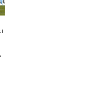
 i
s
a