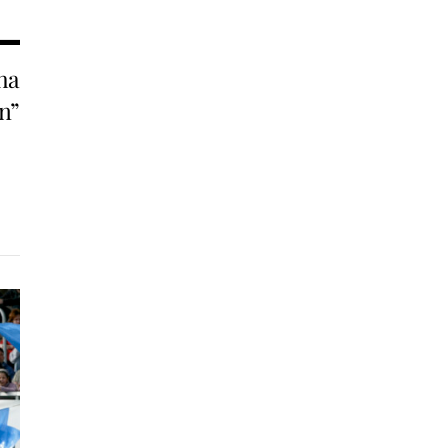
 ha
n”