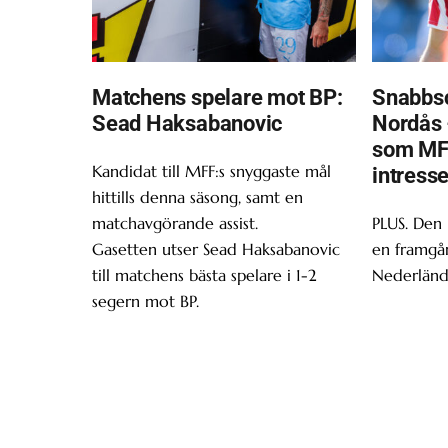
Matchens spelare mot BP:
Snabbsc
Sead Haksabanovic
Nordås 
som MF
Kandidat till MFF:s snyggaste mål
intress
hittills denna säsong, samt en
matchavgörande assist.
PLUS. Den
Gasetten utser Sead Haksabanovic
en framgån
till matchens bästa spelare i 1-2
Nederländ
segern mot BP.