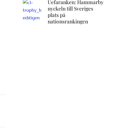
Uefaranken: Hammarby
nyckeln till Sveriges
plats på
nationsrankingen