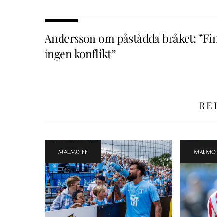
Andersson om påstådda bråket: ”Fi
ingen konflikt”
RE
MALMÖ FF
MALMÖ 