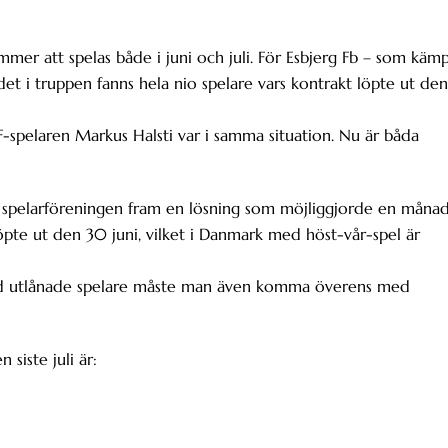
mer att spelas både i juni och juli. För Esbjerg Fb – som käm
det i truppen fanns hela nio spelare vars kontrakt löpte ut den
-spelaren Markus Halsti var i samma situation. Nu är båda
 spelarföreningen fram en lösning som möjliggjorde en måna
löpte ut den 30 juni, vilket i Danmark med höst-vår-spel är
med utlånade spelare måste man även komma överens med
 siste juli är: