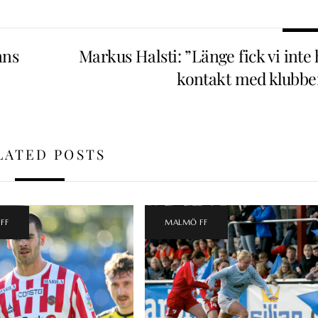
nns
Markus Halsti: ”Länge fick vi inte
kontakt med klubbe
LATED POSTS
FF
MALMÖ FF