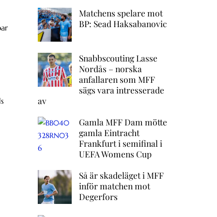
Matchens spelare mot
BP: Sead Haksabanovic
par
Snabbscouting Lasse
Nordås – norska
anfallaren som MFF
sägs vara intresserade
av
ds
Gamla MFF Dam mötte
gamla Eintracht
Frankfurt i semifinal i
UEFA Womens Cup
Så är skadeläget i MFF
inför matchen mot
Degerfors