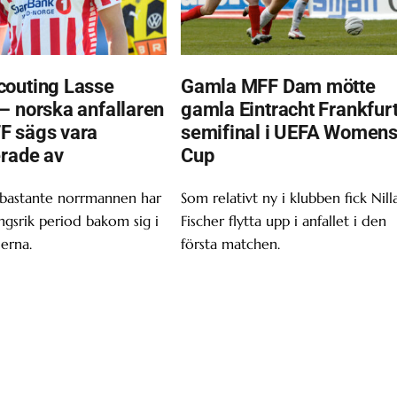
outing Lasse
Gamla MFF Dam mötte
– norska anfallaren
gamla Eintracht Frankfurt
F sägs vara
semifinal i UEFA Women
erade av
Cup
 bastante norrmannen har
Som relativt ny i klubben fick Nill
gsrik period bakom sig i
Fischer flytta upp i anfallet i den
erna.
första matchen.