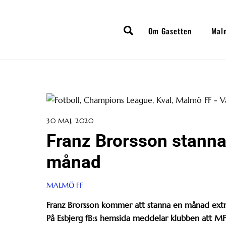
Skip
to
Search
Om Gasetten
Mal
content
30 MAJ, 2020
Franz Brorsson stannar 
månad
MALMÖ FF
Franz Brorsson kommer att stanna en månad extra
På Esbjerg fB:s hemsida meddelar klubben att MF