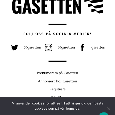
FÖLJ OSS PÅ SOCIALA MEDIER!
@gasetten
@gasetten
gasetten
Prenumerera på Gasetten
Annonsera hos Gasetten
Registrera
Köp Plus
Vi använder cookies för att se till att vi ger dig den bästa
Back
upplevelsen på vår hemsida.
To