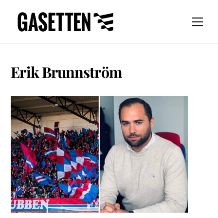
Skip
to
Men
content
Erik Brunnström