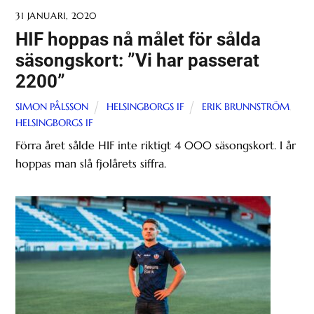
31 JANUARI, 2020
HIF hoppas nå målet för sålda
säsongskort: ”Vi har passerat
2200”
SIMON PÅLSSON
HELSINGBORGS IF
ERIK BRUNNSTRÖM
,
HELSINGBORGS IF
Förra året sålde HIF inte riktigt 4 000 säsongskort. I år
hoppas man slå fjolårets siffra.