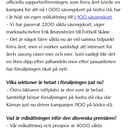
officiella supporterföreningen, som förra året körde en
kampanj för att nå 1 000 säsongskort på Södra stå, har
i år höjt sin egen målsättning till
1 500 säsongskort
.
– Vi har passerat 2200 sålda säsongskort, säger
marknadschefen Erik Brunnström till Fotboll Skåne.
– Det är något färre sålda nu än vid samma tidpunkt
förra året, men vi märker samtidigt att intresset för
årets säsong växer mer och mer. Som vanligt blir det
en liten dipp efter julhandeln men efter januarilönen
har försäljningen ökat på nytt.
Vilka sektioner är hetast i försäljningen just nu?
– Östra läktaren (sittplats) är den som är hetast.
Samtidigt börjar försäljningen på Södra stå öka där
Kärnan just nu driver kampanjen 1500 på Södra stå.
Vad är målsättningen inför den allsvenska premiären?
– Vår målsättning och prognos är 4000 sålda