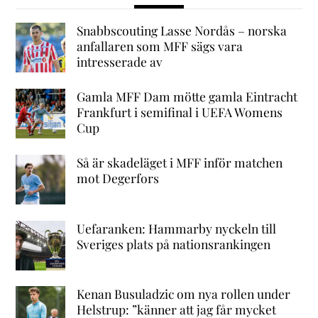
Snabbscouting Lasse Nordås – norska
anfallaren som MFF sägs vara
intresserade av
Gamla MFF Dam mötte gamla Eintracht
Frankfurt i semifinal i UEFA Womens
Cup
Så är skadeläget i MFF inför matchen
mot Degerfors
Uefaranken: Hammarby nyckeln till
Sveriges plats på nationsrankingen
Kenan Busuladzic om nya rollen under
Helstrup: ”känner att jag får mycket