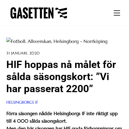
Skip
to
Men
content
31 JANUARI, 2020
HIF hoppas nå målet för
sålda säsongskort: ”Vi
har passerat 2200”
HELSINGBORGS IF
Förra säsongen nådde Helsingborgs IF inte riktigt upp
till 4 000 sålda säsongskort.
Men den här säsongen har HIF goda förhoppningar om