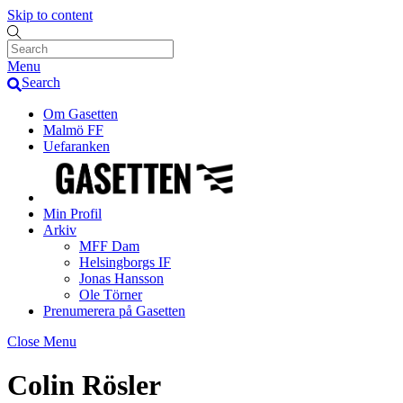
Skip to content
Menu
Search
Om Gasetten
Malmö FF
Uefaranken
Min Profil
Arkiv
MFF Dam
Helsingborgs IF
Jonas Hansson
Ole Törner
Prenumerera på Gasetten
Close Menu
Colin Rösler