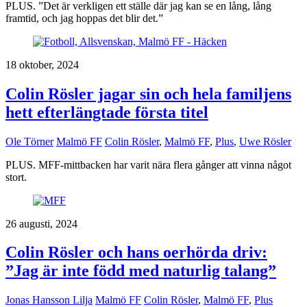
PLUS. ”Det är verkligen ett ställe där jag kan se en lång, lång
framtid, och jag hoppas det blir det.”
18 oktober, 2024
Colin Rösler jagar sin och hela familjens
hett efterlängtade första titel
Ole Törner
Malmö FF
Colin Rösler
,
Malmö FF
,
Plus
,
Uwe Rösler
PLUS. MFF-mittbacken har varit nära flera gånger att vinna något
stort.
26 augusti, 2024
Colin Rösler och hans oerhörda driv:
”Jag är inte född med naturlig talang”
Jonas Hansson Lilja
Malmö FF
Colin Rösler
,
Malmö FF
,
Plus