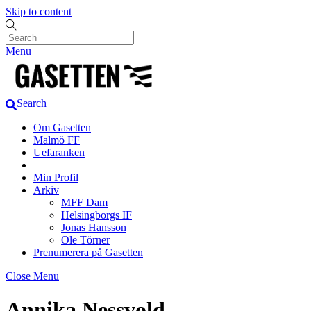
Skip to content
Menu
Search
Om Gasetten
Malmö FF
Uefaranken
Min Profil
Arkiv
MFF Dam
Helsingborgs IF
Jonas Hansson
Ole Törner
Prenumerera på Gasetten
Close Menu
Annika Nessvold