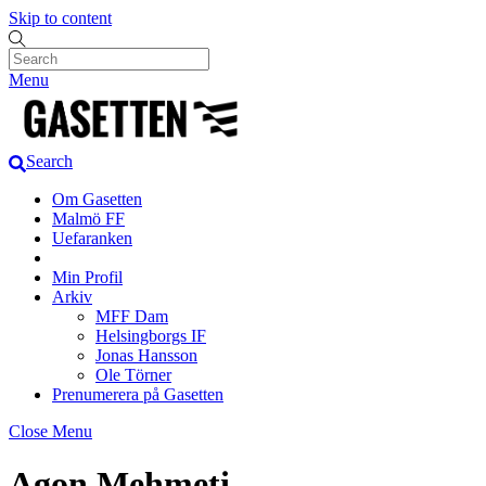
Skip to content
Menu
Search
Om Gasetten
Malmö FF
Uefaranken
Min Profil
Arkiv
MFF Dam
Helsingborgs IF
Jonas Hansson
Ole Törner
Prenumerera på Gasetten
Close Menu
Agon Mehmeti