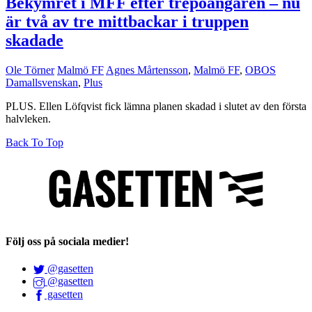
Bekymret i MFF efter trepoängaren – nu
är två av tre mittbackar i truppen
skadade
Ole Törner
Malmö FF
Agnes Mårtensson
,
Malmö FF
,
OBOS
Damallsvenskan
,
Plus
PLUS. Ellen Löfqvist fick lämna planen skadad i slutet av den första
halvleken.
Back To Top
Följ oss på sociala medier!
@gasetten
@gasetten
gasetten