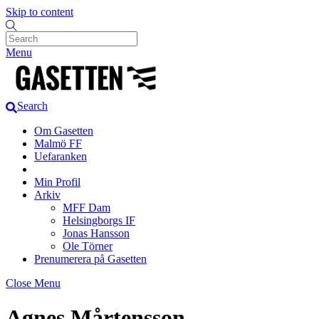
Skip to content
Menu
Search
Om Gasetten
Malmö FF
Uefaranken
Min Profil
Arkiv
MFF Dam
Helsingborgs IF
Jonas Hansson
Ole Törner
Prenumerera på Gasetten
Close Menu
Agnes Mårtensson