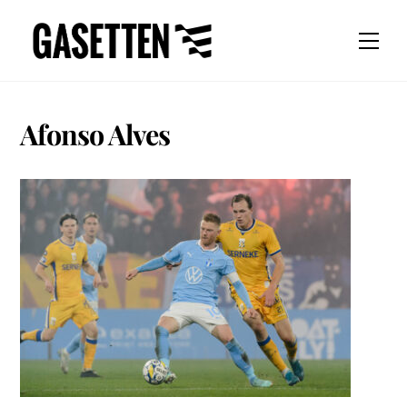
Skip
to
Men
content
Afonso Alves