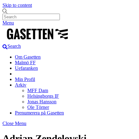
Skip to content
Menu
Search
Om Gasetten
Malmö FF
Uefaranken
Min Profil
Arkiv
MFF Dam
Helsingborgs IF
Jonas Hansson
Ole Törner
Prenumerera på Gasetten
Close Menu
Adrian Zendelovski