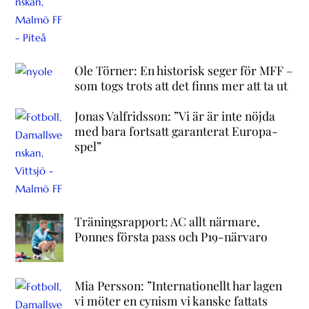
Ole Törner: En historisk seger för MFF –
som togs trots att det finns mer att ta ut
Jonas Valfridsson: ”Vi är är inte nöjda
med bara fortsatt garanterat Europa-
spel”
Träningsrapport: AC allt närmare,
Ponnes första pass och P19-närvaro
Mia Persson: ”Internationellt har lagen
vi möter en cynism vi kanske fattats