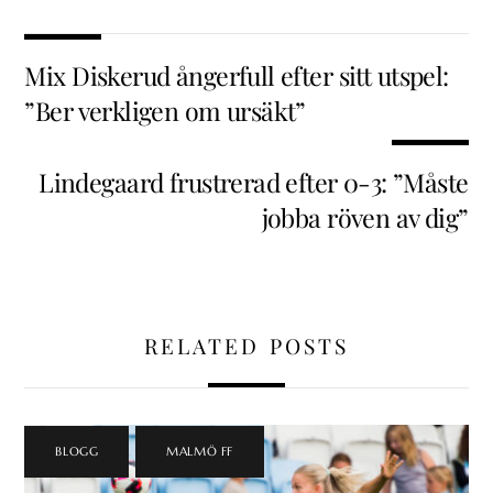
Mix Diskerud ångerfull efter sitt utspel:
”Ber verkligen om ursäkt”
Lindegaard frustrerad efter 0-3: ”Måste
jobba röven av dig”
RELATED POSTS
BLOGG
,
MALMÖ FF