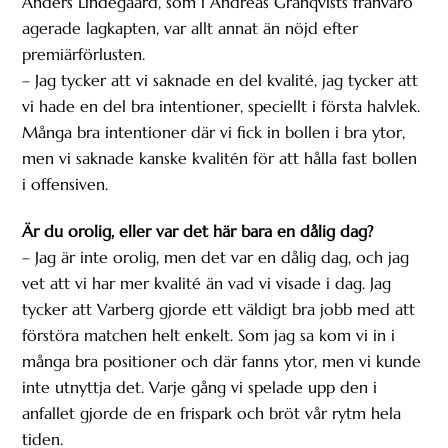
Anders Lindegaard, som i Andreas Granqvists frånvaro
agerade lagkapten, var allt annat än nöjd efter
premiärförlusten.
– Jag tycker att vi saknade en del kvalité, jag tycker att
vi hade en del bra intentioner, speciellt i första halvlek.
Många bra intentioner där vi fick in bollen i bra ytor,
men vi saknade kanske kvalitén för att hålla fast bollen
i offensiven.
Är du orolig, eller var det här bara en dålig dag?
– Jag är inte orolig, men det var en dålig dag, och jag
vet att vi har mer kvalité än vad vi visade i dag. Jag
tycker att Varberg gjorde ett väldigt bra jobb med att
förstöra matchen helt enkelt. Som jag sa kom vi in i
många bra positioner och där fanns ytor, men vi kunde
inte utnyttja det. Varje gång vi spelade upp den i
anfallet gjorde de en frispark och bröt vår rytm hela
tiden.