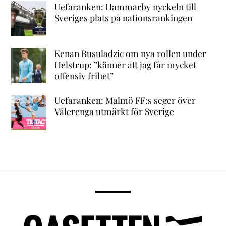
Uefaranken: Hammarby nyckeln till
Sveriges plats på nationsrankingen
Kenan Busuladzic om nya rollen under
Helstrup: ”känner att jag får mycket
offensiv frihet”
Uefaranken: Malmö FF:s seger över
Vålerenga utmärkt för Sverige