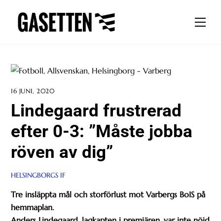
Skip
to
Men
content
16 JUNI, 2020
Lindegaard frustrerad
efter 0-3: ”Måste jobba
röven av dig”
HELSINGBORGS IF
Tre insläppta mål och storförlust mot Varbergs BoIS på
hemmaplan.
Anders Lindegaard, lagkapten i premiären, var inte nöjd