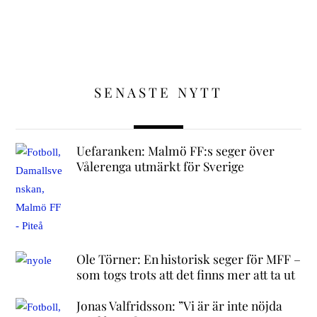
SENASTE NYTT
Uefaranken: Malmö FF:s seger över
Vålerenga utmärkt för Sverige
Ole Törner: En historisk seger för MFF –
som togs trots att det finns mer att ta ut
Jonas Valfridsson: ”Vi är är inte nöjda