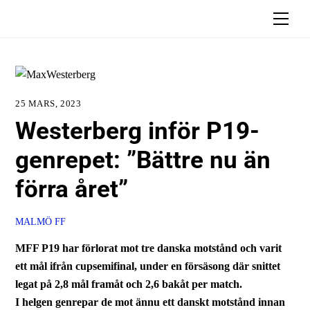
Skip
Men
to
content
25 MARS, 2023
Westerberg inför P19-
genrepet: ”Bättre nu än
förra året”
MALMÖ FF
MFF P19 har förlorat mot tre danska motstånd och varit
ett mål ifrån cupsemifinal, under en försäsong där snittet
legat på 2,8 mål framåt och 2,6 bakåt per match.
I helgen genrepar de mot ännu ett danskt motstånd innan