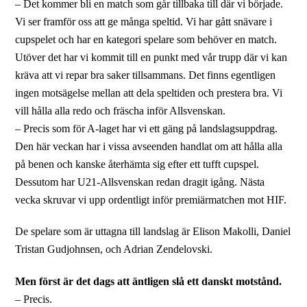
– Det kommer bli en match som går tillbaka till där vi började.
Vi ser framför oss att ge många speltid. Vi har gått snävare i
cupspelet och har en kategori spelare som behöver en match.
Utöver det har vi kommit till en punkt med vår trupp där vi kan
kräva att vi repar bra saker tillsammans. Det finns egentligen
ingen motsägelse mellan att dela speltiden och prestera bra. Vi
vill hålla alla redo och fräscha inför Allsvenskan.
– Precis som för A-laget har vi ett gäng på landslagsuppdrag.
Den här veckan har i vissa avseenden handlat om att hålla alla
på benen och kanske återhämta sig efter ett tufft cupspel.
Dessutom har U21-Allsvenskan redan dragit igång. Nästa
vecka skruvar vi upp ordentligt inför premiärmatchen mot HIF.
De spelare som är uttagna till landslag är Elison Makolli, Daniel
Tristan Gudjohnsen, och Adrian Zendelovski.
Men först är det dags att äntligen slå ett danskt motstånd.
– Precis.