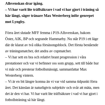
Allsvenskan drar igång.
–
Vi har varit lite träffsäkrare i vad vi har gjort i träning så
här långt, säger tränare Max Westerberg inför genrepet
mot Lyngby.
Förra året slutade MFF femma i P19-Allsvenskan, bakom
Öster, AIK, BP och segrande Hammarby. Nu står P19 i ett läge
där de klarat av två olika försäsongsblock. Det första bestående
av träningsmatcher, det andra av cupmatcher.
– Vi har sett en bra och relativt brant progression i våra
prestationer och var vi befinner oss som grupp, sett till både hur
vi mår och presterar fotbollsmässigt, sammanfattar Max
Westerberg vintern.
– Vi är en bit längre komna än vi var vid samma tidpunkt förra
året. Det känslan är naturligtvis subjektiv och svår att mäta, men
det är den vi har. Vi har varit lite träffsäkrare i vad vi har gjort i
fotbollsträning så här långt.