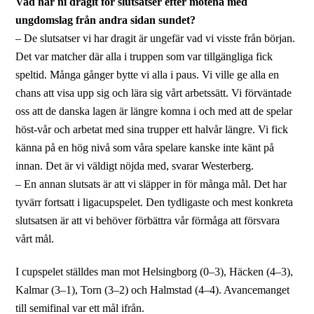
Vad har ni dragit för slutsatser efter mötena med
ungdomslag från andra sidan sundet?
– De slutsatser vi har dragit är ungefär vad vi visste från början.
Det var matcher där alla i truppen som var tillgängliga fick
speltid. Många gånger bytte vi alla i paus. Vi ville ge alla en
chans att visa upp sig och lära sig vårt arbetssätt. Vi förväntade
oss att de danska lagen är längre komna i och med att de spelar
höst-vår och arbetat med sina trupper ett halvår längre. Vi fick
känna på en hög nivå som våra spelare kanske inte känt på
innan. Det är vi väldigt nöjda med, svarar Westerberg.
– En annan slutsats är att vi släpper in för många mål. Det har
tyvärr fortsatt i ligacupspelet. Den tydligaste och mest konkreta
slutsatsen är att vi behöver förbättra vår förmåga att försvara
vårt mål.
I cupspelet ställdes man mot Helsingborg (0–3), Häcken (4–3),
Kalmar (3–1), Torn (3–2) och Halmstad (4–4). Avancemanget
till semifinal var ett mål ifrån.