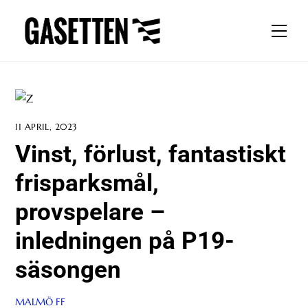
Skip
to
Men
content
11 APRIL, 2023
Vinst, förlust, fantastiskt
frisparksmål,
provspelare –
inledningen på P19-
säsongen
MALMÖ FF