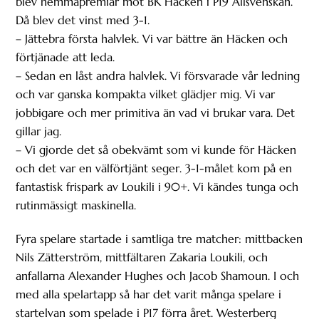
blev hemmapremiär mot BK Häcken i P19 Allsvenskan.
Då blev det vinst med 3-1.
– Jättebra första halvlek. Vi var bättre än Häcken och
förtjänade att leda.
– Sedan en låst andra halvlek. Vi försvarade vår ledning
och var ganska kompakta vilket glädjer mig. Vi var
jobbigare och mer primitiva än vad vi brukar vara. Det
gillar jag.
– Vi gjorde det så obekvämt som vi kunde för Häcken
och det var en välförtjänt seger. 3-1-målet kom på en
fantastisk frispark av Loukili i 90+. Vi kändes tunga och
rutinmässigt maskinella.
Fyra spelare startade i samtliga tre matcher: mittbacken
Nils Zätterström, mittfältaren Zakaria Loukili, och
anfallarna Alexander Hughes och Jacob Shamoun. I och
med alla spelartapp så har det varit många spelare i
startelvan som spelade i P17 förra året. Westerberg