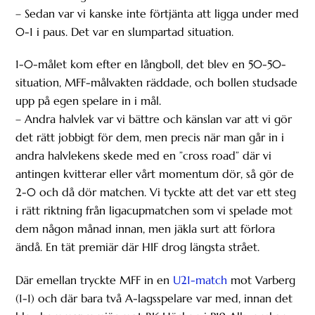
– Sedan var vi kanske inte förtjänta att ligga under med
0-1 i paus. Det var en slumpartad situation.
1-0-målet kom efter en långboll, det blev en 50-50-
situation, MFF-målvakten räddade, och bollen studsade
upp på egen spelare in i mål.
– Andra halvlek var vi bättre och känslan var att vi gör
det rätt jobbigt för dem, men precis när man går in i
andra halvlekens skede med en ”cross road” där vi
antingen kvitterar eller vårt momentum dör, så gör de
2-0 och då dör matchen. Vi tyckte att det var ett steg
i rätt riktning från ligacupmatchen som vi spelade mot
dem någon månad innan, men jäkla surt att förlora
ändå. En tät premiär där HIF drog längsta strået.
Där emellan tryckte MFF in en
U21-match
mot Varberg
(1-1) och där bara två A-lagsspelare var med, innan det