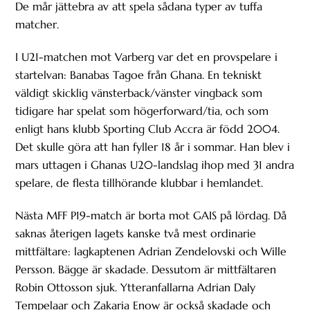
De mår jättebra av att spela sådana typer av tuffa
matcher.
I U21-matchen mot Varberg var det en provspelare i
startelvan: Banabas Tagoe från Ghana. En tekniskt
väldigt skicklig vänsterback/vänster vingback som
tidigare har spelat som högerforward/tia, och som
enligt hans klubb Sporting Club Accra är född 2004.
Det skulle göra att han fyller 18 år i sommar. Han blev i
mars uttagen i Ghanas U20-landslag ihop med 31 andra
spelare, de flesta tillhörande klubbar i hemlandet.
Nästa MFF P19-match är borta mot GAIS på lördag. Då
saknas återigen lagets kanske två mest ordinarie
mittfältare: lagkaptenen Adrian Zendelovski och Wille
Persson. Bägge är skadade. Dessutom är mittfältaren
Robin Ottosson sjuk. Ytteranfallarna Adrian Daly
Tempelaar och Zakaria Enow är också skadade och