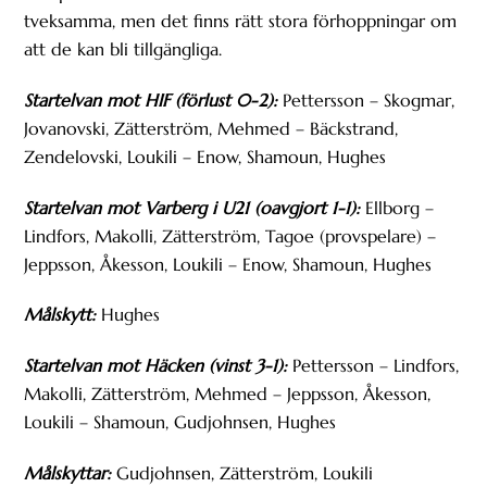
tveksamma, men det finns rätt stora förhoppningar om
att de kan bli tillgängliga.
Startelvan mot HIF (förlust 0-2):
Pettersson – Skogmar,
Jovanovski, Zätterström, Mehmed – Bäckstrand,
Zendelovski, Loukili – Enow, Shamoun, Hughes
Startelvan mot Varberg i U21 (oavgjort 1-1):
Ellborg –
Lindfors, Makolli, Zätterström, Tagoe (provspelare) –
Jeppsson, Åkesson, Loukili – Enow, Shamoun, Hughes
Målskytt:
Hughes
Startelvan mot Häcken (vinst 3-1):
Pettersson – Lindfors,
Makolli, Zätterström, Mehmed – Jeppsson, Åkesson,
Loukili – Shamoun, Gudjohnsen, Hughes
Målskyttar:
Gudjohnsen, Zätterström, Loukili