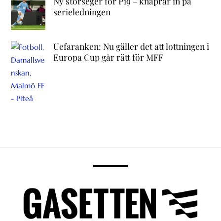
Ny storseger för P19 – knaprar in på
serieledningen
Uefaranken: Nu gäller det att lottningen i
Europa Cup går rätt för MFF