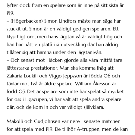
lyfter dock fram en spelare som är inne på sitt sista år i
P19.
– (Högerbacken) Simon Lindfors måste man säga har
stuckit ut. Simon är en väldigt gedigen spelaren. Ett
klyschigt ord, men hans lägstanivå är väldigt hög och
han har nått en platå i sin utveckling där han aldrig
tillåter sig att hamna under den lägstanivån.
– Och senast mot Häcken gjorde alla våra mittfältare
jättestarka prestationer. Man ska komma ihåg att
Zakaria Loukili och Viggo Jeppsson är födda 06 och
tävlar mot två år äldre spelare. William Åkesson är
född 05. Det är spelare som inte har spelat så mycket
för oss i Ligacupen, vi har valt att spela andra spelare
där, och de kom in och var väldigt självklara.
Makolli och Gudjohnsen var nere i senaste matchen
för att spela med P19. De tillhör A-truppen, men de kan