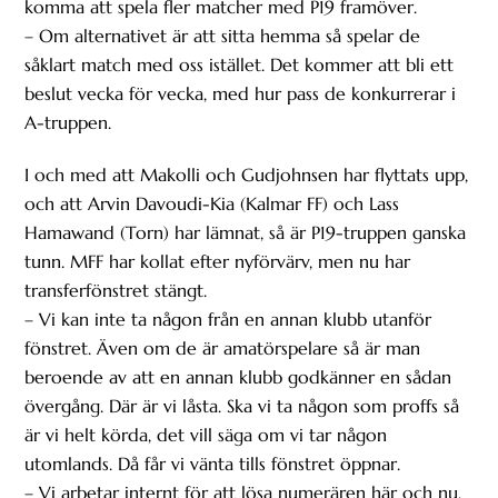
komma att spela fler matcher med P19 framöver.
– Om alternativet är att sitta hemma så spelar de
såklart match med oss istället. Det kommer att bli ett
beslut vecka för vecka, med hur pass de konkurrerar i
A-truppen.
I och med att Makolli och Gudjohnsen har flyttats upp,
och att Arvin Davoudi-Kia (Kalmar FF) och Lass
Hamawand (Torn) har lämnat, så är P19-truppen ganska
tunn. MFF har kollat efter nyförvärv, men nu har
transferfönstret stängt.
– Vi kan inte ta någon från en annan klubb utanför
fönstret. Även om de är amatörspelare så är man
beroende av att en annan klubb godkänner en sådan
övergång. Där är vi låsta. Ska vi ta någon som proffs så
är vi helt körda, det vill säga om vi tar någon
utomlands. Då får vi vänta tills fönstret öppnar.
– Vi arbetar internt för att lösa numerären här och nu,