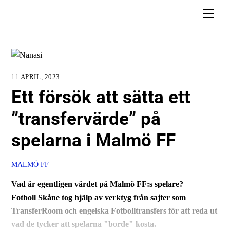
Skip
Men
to
content
11 APRIL, 2023
Ett försök att sätta ett
”transfervärde” på
spelarna i Malmö FF
MALMÖ FF
Vad är egentligen värdet på Malmö FF:s spelare?
Fotboll Skåne tog hjälp av verktyg från sajter som
TransferRoom och engelska Fotbolltransfers för att reda ut
vad de tycker att spelarna "borde" kosta.