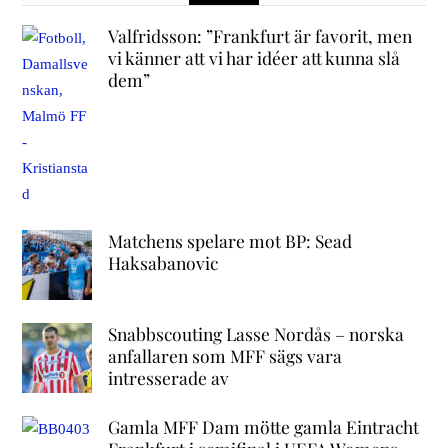
Valfridsson: ”Frankfurt är favorit, men
vi känner att vi har idéer att kunna slå
dem”
Matchens spelare mot BP: Sead
Haksabanovic
Snabbscouting Lasse Nordås – norska
anfallaren som MFF sägs vara
intresserade av
Gamla MFF Dam mötte gamla Eintracht