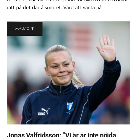
rätt på det där årsmötet. Värd att vänta på.
MALMÖ FF
Jonas Valfridsson: ”Vi är är inte nöjda