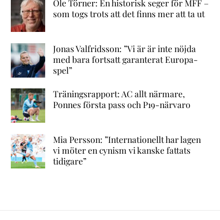
Ole Törner: En historisk seger för MFF –
som togs trots att det finns mer att ta ut
Jonas Valfridsson: ”Vi är är inte nöjda
med bara fortsatt garanterat Europa-
spel”
Träningsrapport: AC allt närmare,
Ponnes första pass och P19-närvaro
Mia Persson: ”Internationellt har lagen
vi möter en cynism vi kanske fattats
tidigare”