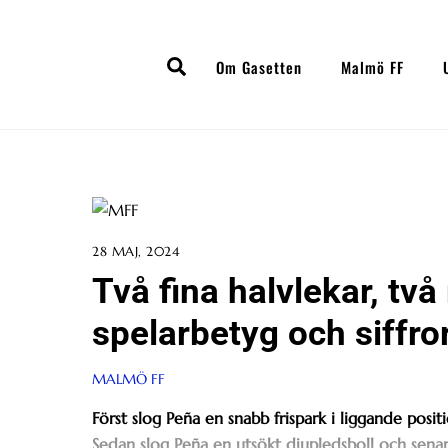
Skip
to
Search
content
Om Gasetten
Malmö FF
28 MAJ, 2024
Två fina halvlekar, tv
spelarbetyg och siffro
MALMÖ FF
Först slog Peña en snabb frispark i liggande positio
Sedan slog Peña en utsökt djupledsboll och senare i