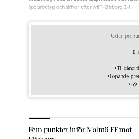
Spelarbetyg och siffror efter MFF-Elfsborg 2-1.
Redan prenu
Ell
•Tillgång t
•Löpande pren
•69 
Fem punkter inför Malmö FF mot