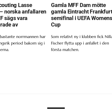
outing Lasse
Gamla MFF Dam mötte
– norska anfallaren
gamla Eintracht Frankfurt
F sägs vara
semifinal i UEFA Women
erade av
Cup
 bastante norrmannen har
Som relativt ny i klubben fick Nill
gsrik period bakom sig i
Fischer flytta upp i anfallet i den
erna.
första matchen.