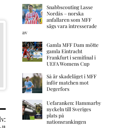
Snabbscouting Lasse
Nordås – norska
anfallaren som MFF
sägs vara intresserade
av
Gamla MFF Dam mötte
gamla Eintracht
Frankfurt i semifinal i
UEFA Womens Cup
Så är skadeläget i MFF
inför matchen mot
Degerfors
Uefaranken: Hammarby
nyckeln till Sveriges
plats på
v:
nationsrankingen