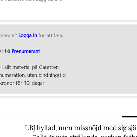
merant?
Logga in
för att läsa.
er bli
Prenumerant
ill allt material på Gasetten
umeration, utan bindningstid
kronor för 30 dagar
LBJ hyllad, men missnöjd med sig själ