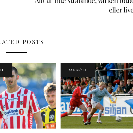
”Allt är inte strålande, varken fotb
eller liv
LATED POSTS
FF
MALMÖ FF