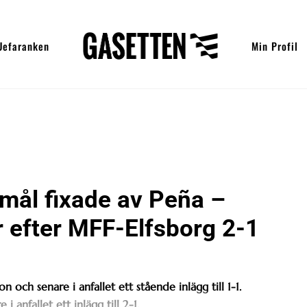
Uefaranken
Min Profil
å mål fixade av Peña –
r efter MFF-Elfsborg 2-1
n och senare i anfallet ett stående inlägg till 1-1.
 anfallet ett inlägg till 2-1.