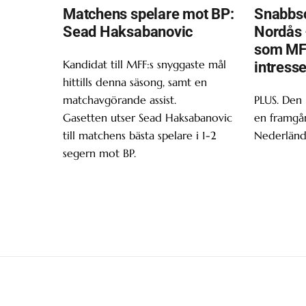
Matchens spelare mot BP:
Snabbsc
Sead Haksabanovic
Nordås 
som MF
Kandidat till MFF:s snyggaste mål
intress
hittills denna säsong, samt en
matchavgörande assist.
PLUS. Den
Gasetten utser Sead Haksabanovic
en framgån
till matchens bästa spelare i 1-2
Nederländ
segern mot BP.