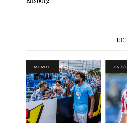
Elfsborg
RE
MALMÖ FF
MALMÖ 