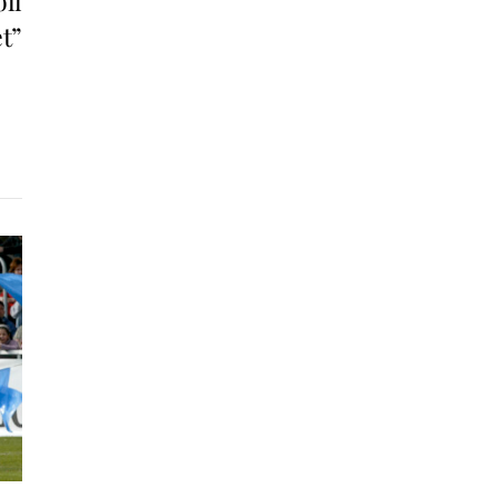
oll
et”