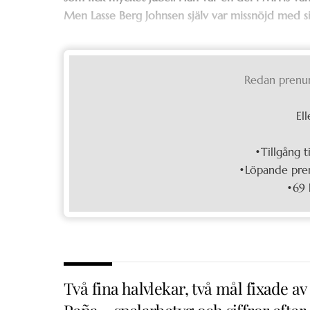
Men Lasse Berg Johnsen själv var missnöjd med si
Redan prenu
Ell
•Tillgång t
•Löpande pren
•69 
Två fina halvlekar, två mål fixade av