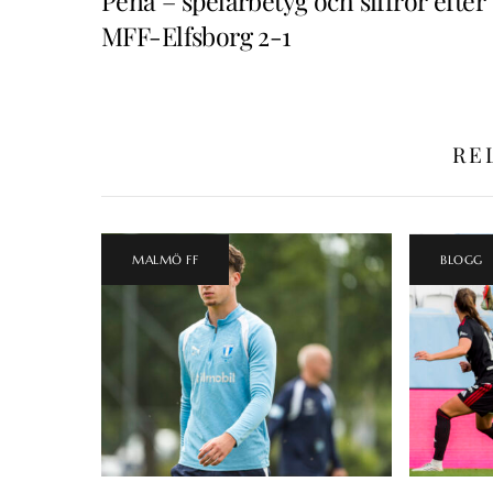
Peña – spelarbetyg och siffror efter
MFF-Elfsborg 2-1
RE
MALMÖ FF
BLOGG