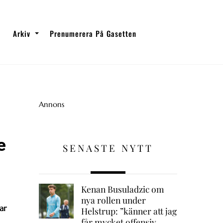
Arkiv
Prenumerera På Gasetten
Annons
e
SENASTE NYTT
Kenan Busuladzic om
nya rollen under
ar
Helstrup: ”känner att jag
får mycket offensiv