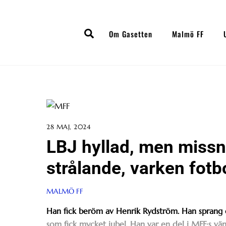
Skip
to
Search
content
Om Gasetten
Malmö FF
28 MAJ, 2024
LBJ hyllad, men missnöj
strålande, varken fotbol
MALMÖ FF
Han fick beröm av Henrik Rydström. Han sprang ö
som fick mycket jubel. Han var en del i MFF:s vä