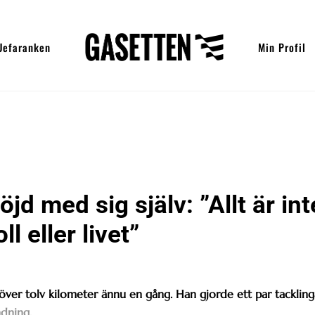
Uefaranken
Min Profil
d med sig själv: ”Allt är int
l eller livet”
ver tolv kilometer ännu en gång. Han gjorde ett par tackling
ndning.