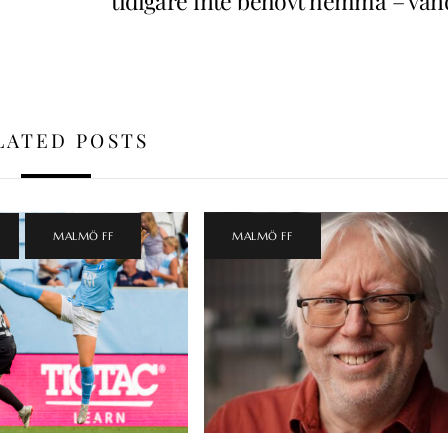
tidigare inte behövt hemma – vän
LATED POSTS
,
MALMÖ FF
MALMÖ FF