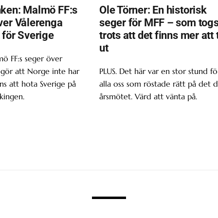
ken: Malmö FF:s
Ole Törner: En historisk
ver Vålerenga
seger för MFF – som tog
 för Sverige
trots att det finns mer att 
ut
ö FF:s seger över
gör att Norge inte har
PLUS. Det här var en stor stund fö
s att hota Sverige på
alla oss som röstade rätt på det d
kingen.
årsmötet. Värd att vänta på.