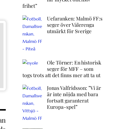
frihet”
Uefaranken: Malmö FF:s
seger över Vålerenga
utmärkt för Sverige
Ole Törner: En historisk
seger för MFF – som
togs trots att det finns mer att ta ut
Jonas Valfridsson: ”Vi är
är inte nöjda med bara
fortsatt garanterat
Europa-spel”
an