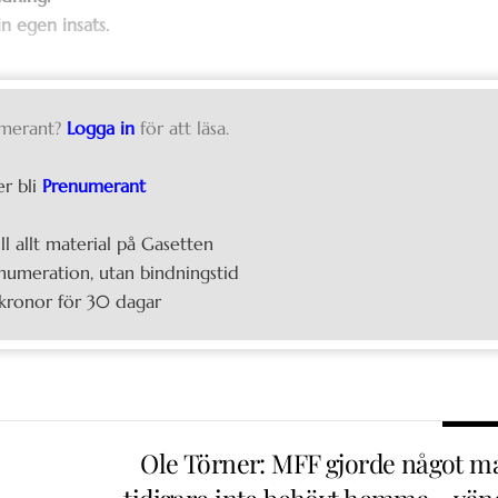
n egen insats.
merant?
Logga in
för att läsa.
er bli
Prenumerant
ill allt material på Gasetten
umeration, utan bindningstid
kronor för 30 dagar
Ole Törner: MFF gjorde något m