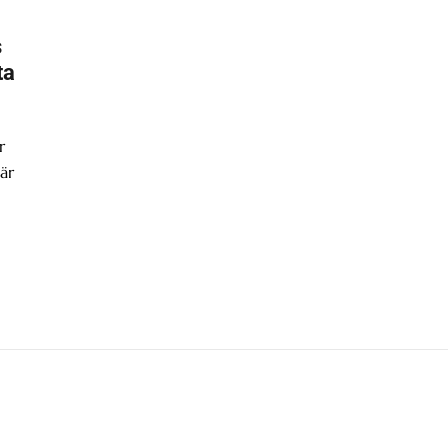
s
ta
r
är