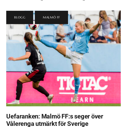
BLOGG
,
MALMÖ FF
Uefaranken: Malmö FF:s seger över
Vålerenga utmärkt för Sverige