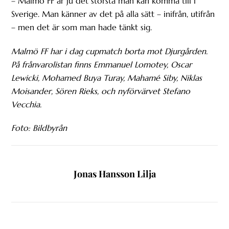
– Malmö FF är ju det största man kan komma till i
Sverige. Man känner av det på alla sätt – inifrån, utifrån
– men det är som man hade tänkt sig.
Malmö FF har i dag cupmatch borta mot Djurgården.
På frånvarolistan finns Emmanuel Lomotey, Oscar
Lewicki, Mohamed Buya Turay, Mahamé Siby, Niklas
Moisander, Sören Rieks, och nyförvärvet Stefano
Vecchia.
Foto: Bildbyrån
Jonas Hansson Lilja