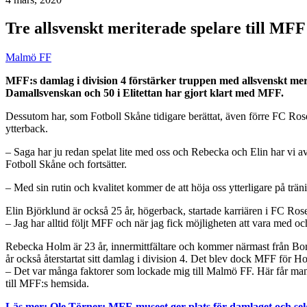
Tre allsvenskt meriterade spelare till MFF:
Malmö FF
MFF:s damlag i division 4 förstärker truppen med allsvenskt me
Damallsvenskan och 50 i Elitettan har gjort klart med MFF.
Dessutom har, som Fotboll Skåne tidigare berättat, även förre FC Ros
ytterback.
– Saga har ju redan spelat lite med oss och Rebecka och Elin har vi av
Fotboll Skåne och fortsätter.
– Med sin rutin och kvalitet kommer de att höja oss ytterligare på trä
Elin Björklund är också 25 år, högerback, startade karriären i FC Ro
– Jag har alltid följt MFF och när jag fick möjligheten att vara med oc
Rebecka Holm är 23 år, innermittfältare och kommer närmast från Borg
år också återstartat sitt damlag i division 4. Det blev dock MFF för H
– Det var många faktorer som lockade mig till Malmö FF. Här får man al
till MFF:s hemsida.
Läs mer: Ole Törner: MFF-museet ger plats för damlaget och se