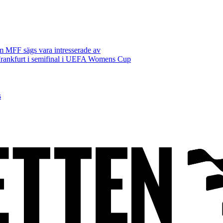
m MFF sägs vara intresserade av
rankfurt i semifinal i UEFA Womens Cup
s