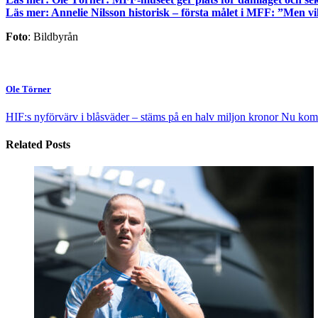
Läs mer: Annelie Nilsson historisk – första målet i MFF: ”Men vi
Foto
: Bildbyrån
Ole Törner
HIF:s nyförvärv i blåsväder – stäms på en halv miljon kronor
Nu komme
Related Posts