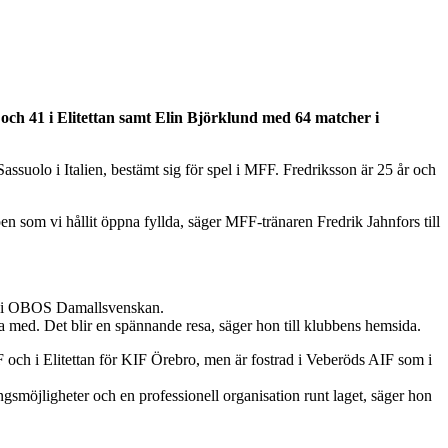
ch 41 i Elitettan samt Elin Björklund med 64 matcher i
suolo i Italien, bestämt sig för spel i MFF. Fredriksson är 25 år och
en som vi hållit öppna fyllda, säger MFF-tränaren Fredrik Jahnfors till
dan i OBOS Damallsvenskan.
ara med. Det blir en spännande resa, säger hon till klubbens hemsida.
 och i Elitettan för KIF Örebro, men är fostrad i Veberöds AIF som i
ngsmöjligheter och en professionell organisation runt laget, säger hon