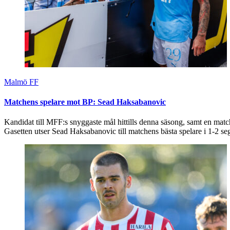
Malmö FF
Matchens spelare mot BP: Sead Haksabanovic
Kandidat till MFF:s snyggaste mål hittills denna säsong, samt en matc
Gasetten utser Sead Haksabanovic till matchens bästa spelare i 1-2 s