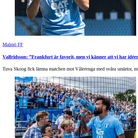
Malmö FF
Valfridsson: ”Frankfurt är favorit, men vi känner att vi har idée
Tuva Skoog fick lämna matchen mot Vålerenga med svåra smärtor, men 