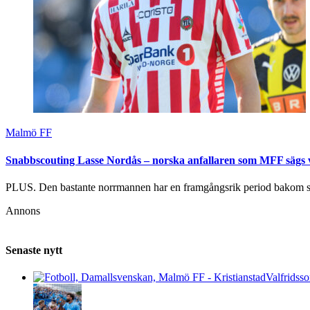
Malmö FF
Snabbscouting Lasse Nordås – norska anfallaren som MFF sägs v
PLUS. Den bastante norrmannen har en framgångsrik period bakom s
Annons
Senaste nytt
Valfridsso