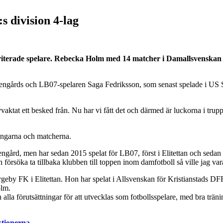
s division 4-lag
riterade spelare. Rebecka Holm med 14 matcher i Damallsvenskan o
engårds och LB07-spelaren Saga Fedriksson, som senast spelade i US Sas
vaktat ett besked från. Nu har vi fått det och därmed är luckorna i trupp
ningarna och matcherna.
sengård, men har sedan 2015 spelat för LB07, först i Elitettan och se
h försöka ta tillbaka klubben till toppen inom damfotboll så ville jag v
eby FK i Elitettan. Hon har spelat i Allsvenskan för Kristianstads DFF
olm.
la förutsättningar för att utvecklas som fotbollsspelare, med bra träni
ktionerna