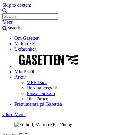
Skip to content
Menu
Search
Om Gasetten
Malmö FF
Uefaranken
Min Profil
Arkiv
MFF Dam
Helsingborgs IF
Jonas Hansson
Ole Törner
Prenumerera på Gasetten
Close Menu
4 mars, 2020