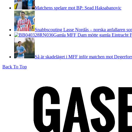
Matchens spelare mot BP: Sead Haksabanovic
Snabbscouting Lasse Nordås – norska anfallaren so
Gamla MFF Dam mötte gamla Eintracht F
Så är skadeläget i MFF inför matchen mot Degerfor
Back To Top