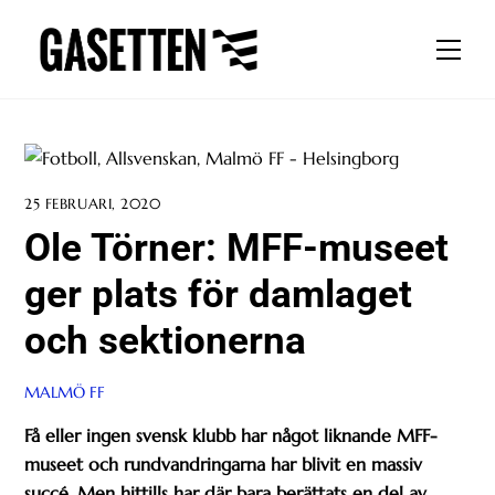
Skip
to
Men
content
25 FEBRUARI, 2020
Ole Törner: MFF-museet
ger plats för damlaget
och sektionerna
MALMÖ FF
Få eller ingen svensk klubb har något liknande MFF-
museet och rundvandringarna har blivit en massiv
succé. Men hittills har där bara berättats en del av