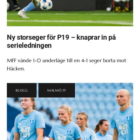
Ny storseger för P19 – knaprar in på
serieledningen
MFF vände 1-0 underläge till en 4-1 seger borta mot
Häcken.
BLOGG
,
MALMÖ FF