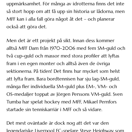
uppmärksamhet. För många av idrotterna finns det inte
så stort hopp om att få upp sin historia ur lådorna, men
MFF kan i alla fall göra något åt det – och planerar
också att göra det.
Men det är ett projekt på sikt. Innan dess kommer
alltså MFF Dam från 1970-2006 med fem SM-guld och
två cup-guld och massor med stora profiler att lyftas
fram i en egen monter och alltså även de övriga
sektionerna. På tiden! Det finns hur mycket som helst
att lyfta fram. Bara bordtennisen har sju lag-SM-guld,
många fler individuella SM-guld plus EM-, VM- och
OS-medaljer toppat av Jörgen Perssons VM-guld. Sven
Tumba har spelat hockey med MFF, Mikael Pernfors
startade sin tenniskarriär i MFF och så vidare.
Det mest oväntade är dock nog att det var den
legendariske Liverpool FC-spelare Steve Heighway som