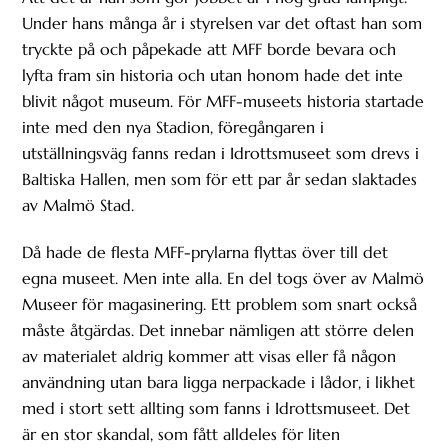
Under hans många år i styrelsen var det oftast han som
tryckte på och påpekade att MFF borde bevara och
lyfta fram sin historia och utan honom hade det inte
blivit något museum. För MFF-museets historia startade
inte med den nya Stadion, föregångaren i
utställningsväg fanns redan i Idrottsmuseet som drevs i
Baltiska Hallen, men som för ett par år sedan slaktades
av Malmö Stad.
Då hade de flesta MFF-prylarna flyttas över till det
egna museet. Men inte alla. En del togs över av Malmö
Museer för magasinering. Ett problem som snart också
måste åtgärdas. Det innebar nämligen att större delen
av materialet aldrig kommer att visas eller få någon
användning utan bara ligga nerpackade i lådor, i likhet
med i stort sett allting som fanns i Idrottsmuseet. Det
är en stor skandal, som fått alldeles för liten