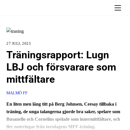
Skip
Men
to
content
27 JULI, 2023
Träningsrapport: Lugn
LBJ och försvarare som
mittfältare
MALMÖ FF
En liten men lång titt på Berg Johnsen, Ceesay tillbaka i
träning, de unga talangerna gjorde bra saker, spelare som
Busanello och Cornelius spelade som innermittfältare, och
fler noteringar från torsdagens MFF-träning.