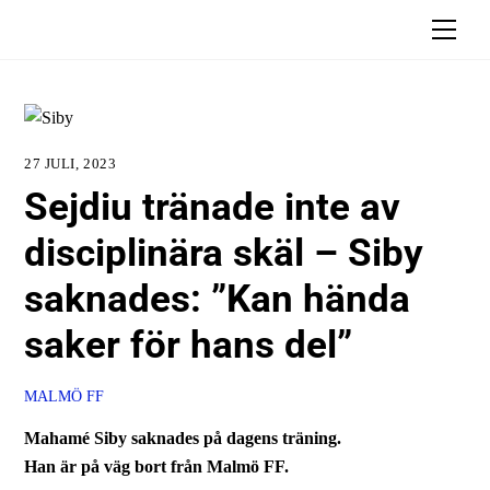
Skip
Men
to
content
27 JULI, 2023
Sejdiu tränade inte av
disciplinära skäl – Siby
saknades: ”Kan hända
saker för hans del”
MALMÖ FF
Mahamé Siby saknades på dagens träning.
Han är på väg bort från Malmö FF.