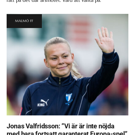
MALMÖ FF
Jonas Valfridsson: ”Vi är är inte nöjda
med bara fortsatt garanterat Europa-spel”