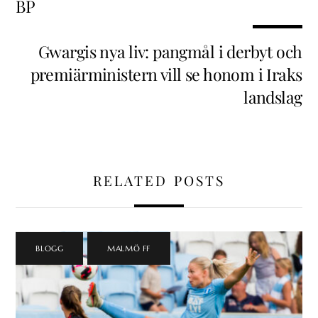
BP
Gwargis nya liv: pangmål i derbyt och
premiärministern vill se honom i Iraks
landslag
RELATED POSTS
BLOGG
,
MALMÖ FF