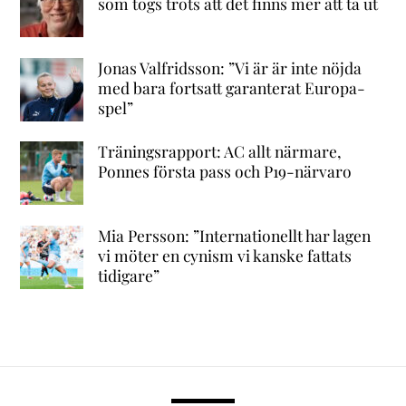
som togs trots att det finns mer att ta ut
Jonas Valfridsson: ”Vi är är inte nöjda
med bara fortsatt garanterat Europa-
spel”
Träningsrapport: AC allt närmare,
Ponnes första pass och P19-närvaro
Mia Persson: ”Internationellt har lagen
vi möter en cynism vi kanske fattats
tidigare”