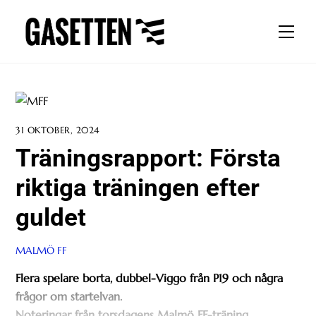
Skip
to
Men
content
31 OKTOBER, 2024
Träningsrapport: Första
riktiga träningen efter
guldet
MALMÖ FF
Flera spelare borta, dubbel-Viggo från P19 och några
frågor om startelvan.
Noteringar från torsdagens Malmö FF-träning.