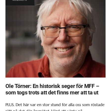
Ole Törner: En historisk seger för MFF –
som togs trots att det finns mer att ta ut
PLUS. Det här var en stor stund för alla oss som röstade
rätt på det där årsmötet. Värd att vänta på.