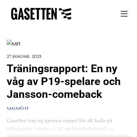
Skip
to
Men
content
27 JANUARI, 2025
Träningsrapport: En ny
våg av P19-spelare och
Jansson-comeback
MALMÖ FF
Gasetten tog sig igenom regnet för att kolla på
måndagens träning, så att andra inte behövde g