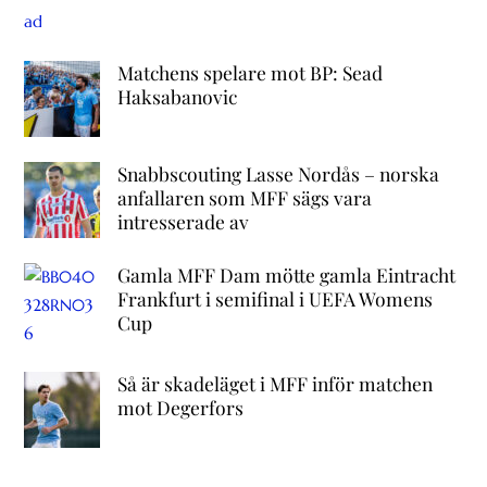
Matchens spelare mot BP: Sead
Haksabanovic
Snabbscouting Lasse Nordås – norska
anfallaren som MFF sägs vara
intresserade av
Gamla MFF Dam mötte gamla Eintracht
Frankfurt i semifinal i UEFA Womens
Cup
Så är skadeläget i MFF inför matchen
mot Degerfors