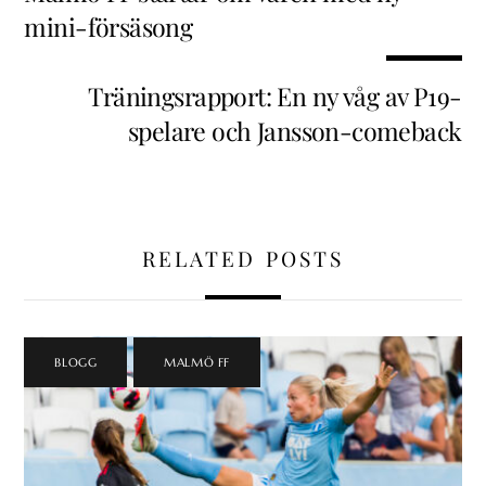
mini-försäsong
Träningsrapport: En ny våg av P19-
spelare och Jansson-comeback
RELATED POSTS
BLOGG
,
MALMÖ FF