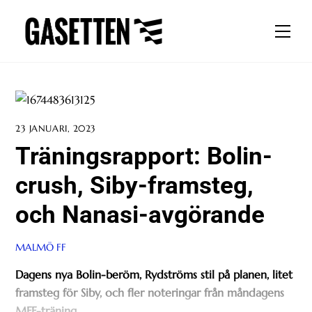
Skip
to
Men
content
23 JANUARI, 2023
Träningsrapport: Bolin-
crush, Siby-framsteg,
och Nanasi-avgörande
MALMÖ FF
Dagens nya Bolin-beröm, Rydströms stil på planen, litet
framsteg för Siby, och fler noteringar från måndagens
MFF-träning.