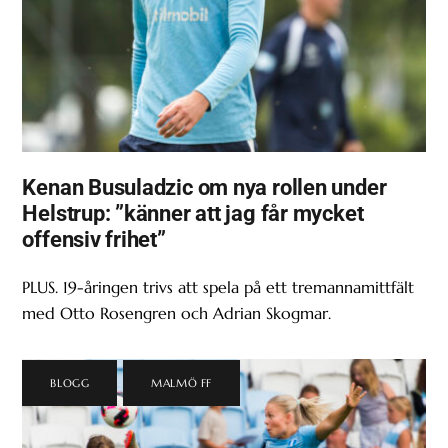
Kenan Busuladzic om nya rollen under
Helstrup: ”känner att jag får mycket
offensiv frihet”
PLUS. 19-åringen trivs att spela på ett tremannamittfält
med Otto Rosengren och Adrian Skogmar.
BLOGG
,
MALMÖ FF