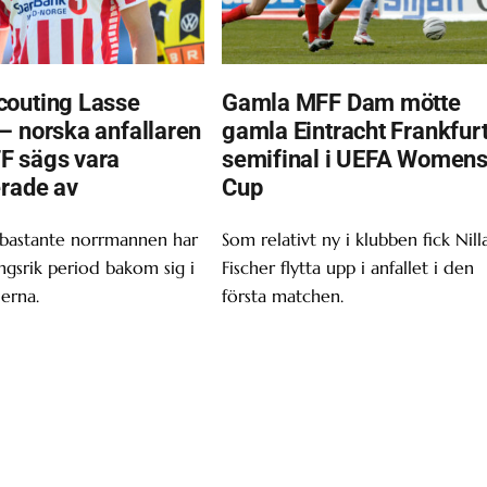
outing Lasse
Gamla MFF Dam mötte
– norska anfallaren
gamla Eintracht Frankfurt
F sägs vara
semifinal i UEFA Women
erade av
Cup
 bastante norrmannen har
Som relativt ny i klubben fick Nill
gsrik period bakom sig i
Fischer flytta upp i anfallet i den
erna.
första matchen.