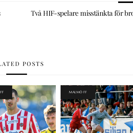
s
Två HIF-spelare misstänkta för bro
LATED POSTS
FF
MALMÖ FF