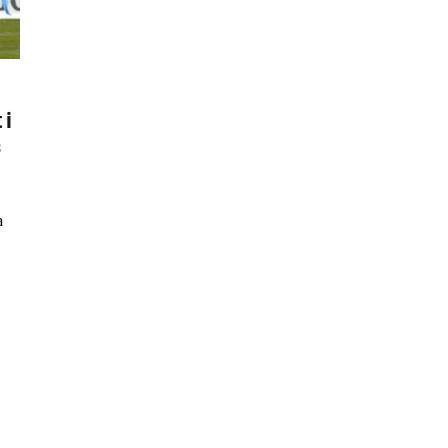
 i
s
a