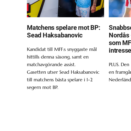
Matchens spelare mot BP:
Snabbsc
Sead Haksabanovic
Nordås 
som MF
Kandidat till MFF:s snyggaste mål
intress
hittills denna säsong, samt en
matchavgörande assist.
PLUS. Den
Gasetten utser Sead Haksabanovic
en framgån
till matchens bästa spelare i 1-2
Nederländ
segern mot BP.