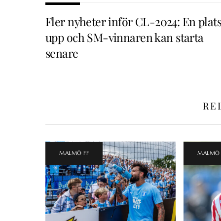
Fler nyheter inför CL-2024: En plat
upp och SM-vinnaren kan starta
senare
RE
MALMÖ FF
MALMÖ 