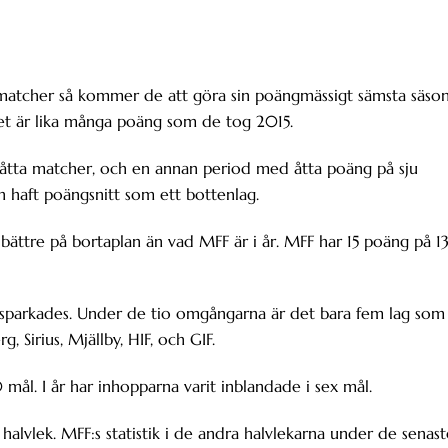
 matcher så kommer de att göra sin poängmässigt sämsta säso
ket är lika många poäng som de tog 2015.
 åtta matcher, och en annan period med åtta poäng på sju
n haft poängsnitt som ett bottenlag.
bättre på bortaplan än vad MFF är i år. MFF har 15 poäng på 1
 sparkades. Under de tio omgångarna är det bara fem lag som
, Sirius, Mjällby, HIF, och GIF.
 mål. I år har inhopparna varit inblandade i sex mål.
a halvlek. MFF:s statistik i de andra halvlekarna under de senas