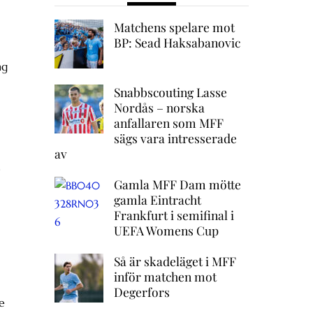
Matchens spelare mot
BP: Sead Haksabanovic
ng
Snabbscouting Lasse
Nordås – norska
anfallaren som MFF
sägs vara intresserade
av
3
Gamla MFF Dam mötte
gamla Eintracht
Frankfurt i semifinal i
UEFA Womens Cup
Så är skadeläget i MFF
inför matchen mot
Degerfors
te