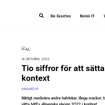
Skip
to
Search
content
Om Gasetten
Malmö FF
18 OKTOBER, 2022
Tio siffror för att sät
kontext
MALMÖ FF
Riktigt mediokra andra halvlekar, långa svackor, b
sätta MFF:s allsvenska säsong 2022 i kontext.