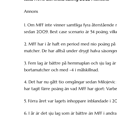
Annons
1. Om MFF inte vinner samtliga fyra återstående
sedan 2009. Best case scenario är 54 poäng, vil
2. MFF har i år haft en period med nio poäng på
matcher. De har alltså under drygt halva säsonge
3. Fem lag är bättre på hemmaplan och sju lag är 
bortamatcher och med -4 i målskillnad.
4. Det har nu gått tio omgångar sedan Milojevic
har tagit färre poäng än vad MFF har gjort: Varberg
5. Förra året var lagets inhoppare inblandade i 20
6. I år är det sju lag som är bättre än MFF i andr