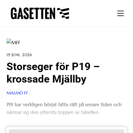
Skip
to
Men
content
19 JUNI, 2026
Storseger för P19 –
krossade Mjällby
MALMÖ FF
P19 har verkligen börjat hitta rätt på senare tiden och
närmar sig den yttersta toppen av tabellen.