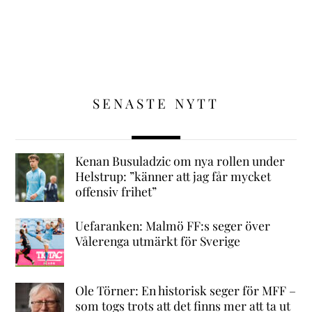
SENASTE NYTT
Kenan Busuladzic om nya rollen under
Helstrup: ”känner att jag får mycket
offensiv frihet”
Uefaranken: Malmö FF:s seger över
Vålerenga utmärkt för Sverige
Ole Törner: En historisk seger för MFF –
som togs trots att det finns mer att ta ut