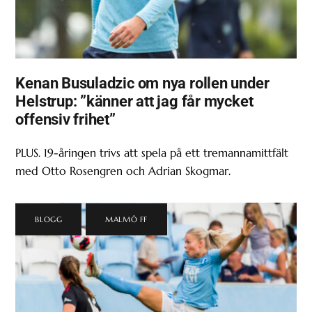
Kenan Busuladzic om nya rollen under
Helstrup: ”känner att jag får mycket
offensiv frihet”
PLUS. 19-åringen trivs att spela på ett tremannamittfält
med Otto Rosengren och Adrian Skogmar.
BLOGG
,
MALMÖ FF