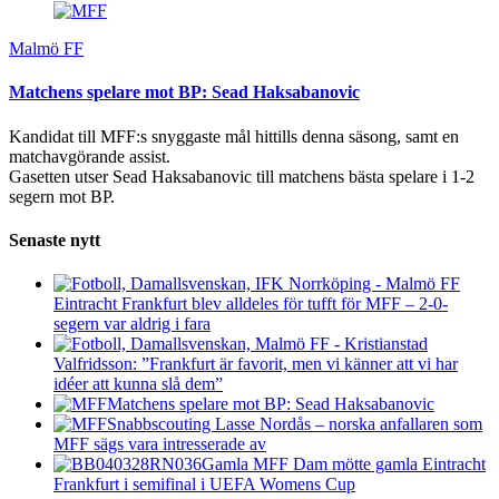
Malmö FF
Matchens spelare mot BP: Sead Haksabanovic
Kandidat till MFF:s snyggaste mål hittills denna säsong, samt en
matchavgörande assist.
Gasetten utser Sead Haksabanovic till matchens bästa spelare i 1-2
segern mot BP.
Senaste nytt
Eintracht Frankfurt blev alldeles för tufft för MFF – 2-0-
segern var aldrig i fara
Valfridsson: ”Frankfurt är favorit, men vi känner att vi har
idéer att kunna slå dem”
Matchens spelare mot BP: Sead Haksabanovic
Snabbscouting Lasse Nordås – norska anfallaren som
MFF sägs vara intresserade av
Gamla MFF Dam mötte gamla Eintracht
Frankfurt i semifinal i UEFA Womens Cup