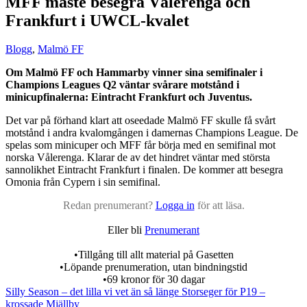
MFF måste besegra Vålerenga och
Frankfurt i UWCL-kvalet
Blogg
,
Malmö FF
Om Malmö FF och Hammarby vinner sina semifinaler i
Champions Leagues Q2 väntar svårare motstånd i
minicupfinalerna: Eintracht Frankfurt och Juventus.
Det var på förhand klart att oseedade Malmö FF skulle få svårt
motstånd i andra kvalomgången i damernas Champions League. De
spelas som minicuper och MFF får börja med en semifinal mot
norska Vålerenga. Klarar de av det hindret väntar med största
sannolikhet Eintracht Frankfurt i finalen. De kommer att besegra
Omonia från Cypern i sin semifinal.
Redan prenumerant?
Logga in
för att läsa.
Eller bli
Prenumerant
•Tillgång till allt material på Gasetten
•Löpande prenumeration, utan bindningstid
•69 kronor för 30 dagar
Silly Season – det lilla vi vet än så länge
Storseger för P19 –
krossade Mjällby