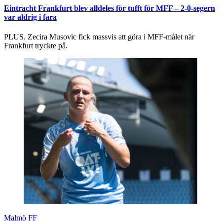
Eintracht Frankfurt blev alldeles för tufft för MFF – 2-0-segern
var aldrig i fara
PLUS. Zecira Musovic fick massvis att göra i MFF-målet när
Frankfurt tryckte på.
Malmö FF