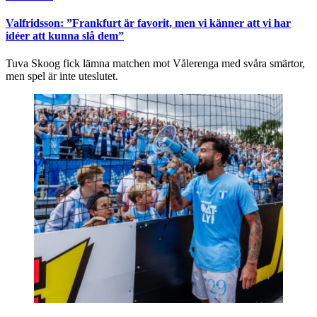
Valfridsson: ”Frankfurt är favorit, men vi känner att vi har
idéer att kunna slå dem”
Tuva Skoog fick lämna matchen mot Vålerenga med svåra smärtor,
men spel är inte uteslutet.