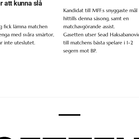
r att kunna slå
Kandidat till MFF:s snyggaste mål
hittills denna säsong, samt en
g fick lämna matchen
matchavgörande assist.
enga med svåra smärtor,
Gasetten utser Sead Haksabanovi
r inte uteslutet.
till matchens bästa spelare i 1-2
segern mot BP.