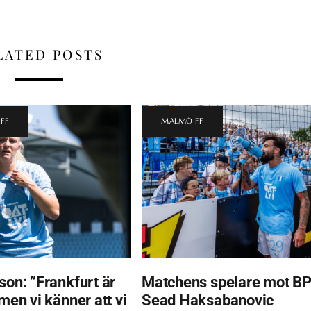
LATED POSTS
FF
MALMÖ FF
son: ”Frankfurt är
Matchens spelare mot BP
 men vi känner att vi
Sead Haksabanovic