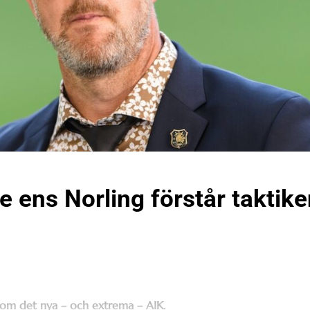
e ens Norling förstår taktik
 om det nya – och extrema – AIK.