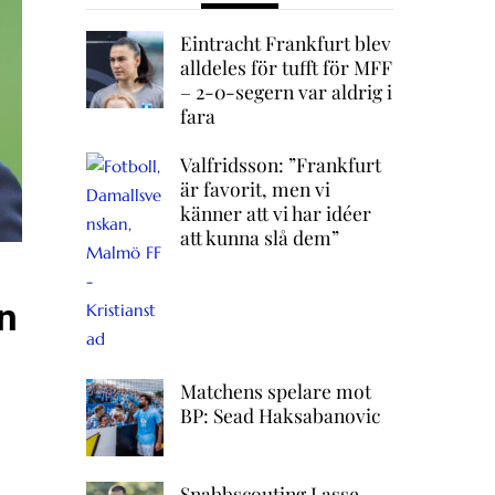
Eintracht Frankfurt blev
alldeles för tufft för MFF
– 2-0-segern var aldrig i
fara
Valfridsson: ”Frankfurt
är favorit, men vi
känner att vi har idéer
att kunna slå dem”
en
Matchens spelare mot
BP: Sead Haksabanovic
Snabbscouting Lasse