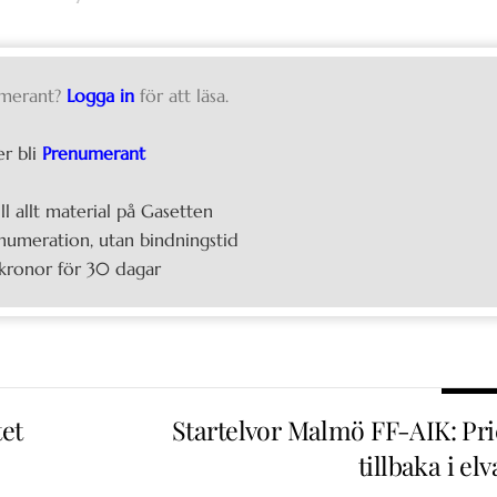
merant?
Logga in
för att läsa.
er bli
Prenumerant
ill allt material på Gasetten
umeration, utan bindningstid
kronor för 30 dagar
tet
Startelvor Malmö FF-AIK: Pri
tillbaka i el