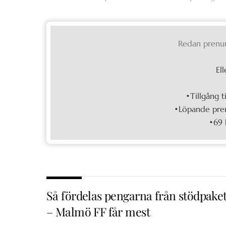
Redan prenu
Ell
•Tillgång t
•Löpande pren
•69 
Så fördelas pengarna från stödpake
– Malmö FF får mest