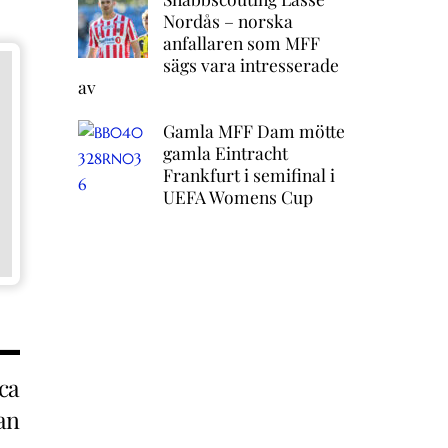
Nordås – norska
anfallaren som MFF
sägs vara intresserade
av
Gamla MFF Dam mötte
gamla Eintracht
Frankfurt i semifinal i
UEFA Womens Cup
ca
van