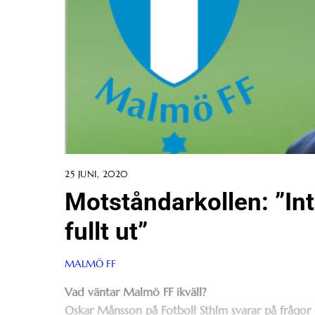
25 JUNI, 2020
Motståndarkollen: ”Int
fullt ut”
MALMÖ FF
Vad väntar Malmö FF ikväll?
Oskar Månsson på Fotboll Sthlm svarar på frågor